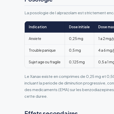
La posologie de l alprazolam est strictement enc
Indication
Dose initiale
Dose ma
Anxiete
0,25 mg
1 a 2 mg/
Trouble panique
0,5 mg
4 a 6 mg/
Sujet age ou fragile
0,125 mg
0,5 a 1 m
Le Xanax existe en comprimes de 0,25 mg et 0,50 
incluant la periode de diminution progressive,
des medicaments (EMA) sur les benzodiazepines
cette duree.
Effets secondaires