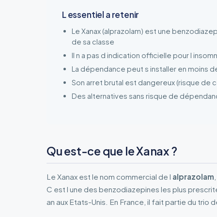
L essentiel a retenir
Le Xanax (alprazolam) est une benzodiazepi
de sa classe
Il n a pas d indication officielle pour l insom
La dépendance peut s installer en moins de
Son arret brutal est dangereux (risque de 
Des alternatives sans risque de dépendance
Qu est-ce que le Xanax ?
Le Xanax est le nom commercial de l
alprazolam
C est l une des benzodiazepines les plus prescri
an aux Etats-Unis. En France, il fait partie du trio