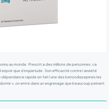
connu au monde. Prescrit a des millions de personnes, ce
espoir que d inquietude. Son efficacité contre l anxiété
ne dépendance rapide en fait l une des benzodiazepines les
r dormir », on entre dans un engrenage que beaucoup peinent