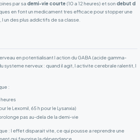
pines par sa
demi-vie courte
(10 a 12 heures) et son
debut d
iques en font un medicament tres efficace pour stopper une
 l un des plus addictifs de sa classe.
cerveau en potentialisant l action du GABA (acide gamma-
 systeme nerveux : quand il agit, l activite cerebrale ralentit, l
que :
2 heures
ur le Lexomil, 65 h pour le Lysanxia)
e prolonge pas au-dela de la demi-vie
 : l effet disparait vite, ce qui pousse a reprendre une
ment qui favorise la dépendance.