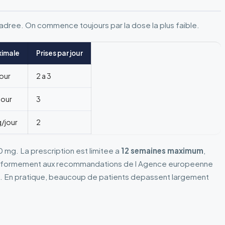
adree. On commence toujours par la dose la plus faible.
ximale
Prises par jour
jour
2 a 3
jour
3
g/jour
2
mg. La prescription est limitee a
12 semaines maximum
,
 conformement aux recommandations de l Agence europeenne
. En pratique, beaucoup de patients depassent largement