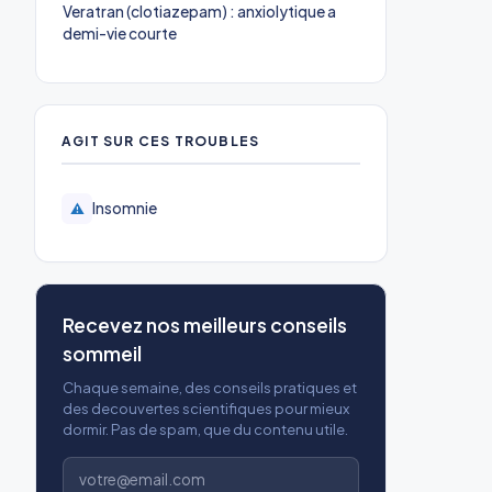
Veratran (clotiazepam) : anxiolytique a
demi-vie courte
AGIT SUR CES TROUBLES
Insomnie
⚠️
Recevez nos meilleurs conseils
sommeil
Chaque semaine, des conseils pratiques et
des decouvertes scientifiques pour mieux
dormir. Pas de spam, que du contenu utile.
Adresse