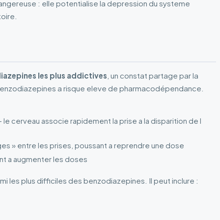
dangereuse : elle potentialise la depression du systeme
oire.
azepines les plus addictives
, un constat partage par la
es benzodiazepines a risque eleve de pharmacodépendance.
le cerveau associe rapidement la prise a la disparition de l
es » entre les prises, poussant a reprendre une dose
nant a augmenter les doses
les plus difficiles des benzodiazepines. Il peut inclure :