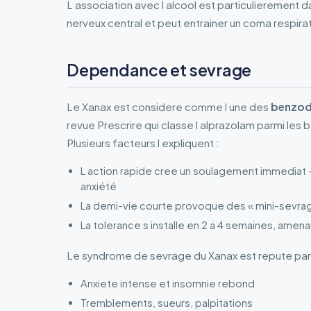
L association avec l alcool est particulierement 
nerveux central et peut entrainer un coma respirat
Dependance et sevrage
Le Xanax est considere comme l une des
benzodi
revue Prescrire qui classe l alprazolam parmi l
Plusieurs facteurs l expliquent :
L action rapide cree un soulagement immediat – 
anxiété
La demi-vie courte provoque des « mini-sevrag
La tolerance s installe en 2 a 4 semaines, ame
Le syndrome de sevrage du Xanax est repute parmi 
Anxiete intense et insomnie rebond
Tremblements, sueurs, palpitations