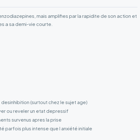
nzodiazepines, mais amplifies par la rapidite de son action et
es a sa demi-vie courte.
, desinhibition (surtout chez le sujet age)
ver ou reveler un etat depressif
ents survenus apres la prise
té parfois plus intense que l anxiété initiale