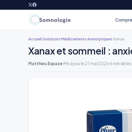
Aller
au
contenu
Compre
Accueil
Solutions
Médicaments
Anxiolytiques
Xanax
›
›
›
›
Xanax et sommeil : anxi
Matthieu Espaze
Mis à jour le 27 mai 2026
6 min de lec