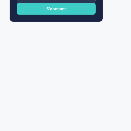
e-
mail
S'abonner