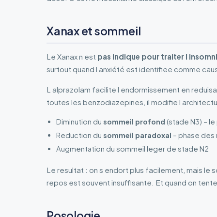
Xanax et sommeil
Le Xanax n est
pas indique pour traiter l insomn
surtout quand l anxiété est identifiee comme cau
L alprazolam facilite l endormissement en reduisa
toutes les benzodiazepines, il modifie l architect
Diminution du
sommeil profond
(stade N3) – le
Reduction du
sommeil paradoxal
– phase des 
Augmentation du sommeil leger de stade N2
Le resultat : on s endort plus facilement, mais le
repos est souvent insuffisante. Et quand on tente
Posologie