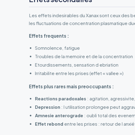
Les effets indesirables du Xanax sont ceux des be
les fluctuations de concentration plasmatique du
Effets frequents :
Somnolence, fatigue
Troubles de la memoire et de la concentration
Etourdissements, sensation d ebriation
Irritabilite entre les prises (effet « vallee »)
Effets plus rares mais preoccupants :
Reactions paradoxales
: agitation, agressivite
Depression
: l utilisation prolongee peut aggra
Amnesie anterograde
: oubli total des evenem
Effet rebond
entre les prises : retour de l anxié