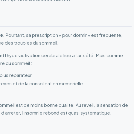
ie
. Pourtant, sa prescription « pour dormir » est frequente,
se des troubles du sommeil.
nt l hyperactivation cerebrale liee a l anxiété. Mais comme
ure du sommeil :
 plus reparateur
reves et de la consolidation memorielle
 sommeil est de moins bonne qualite. Au reveil, la sensation de
 d arreter, l insomnie rebond est quasi systematique.