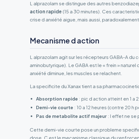
L alprazolam se distingue des autres benzodiaze
action rapide
(15 a 30 minutes). Ces caracterist
crise d anxiété aigue, mais aussi, paradoxalement,
Mecanisme d action
L alprazolam agit sur les récepteurs GABA-A du 
aminobutyrique). Le GABA est le « frein » naturel du
anxiété diminue, les muscles se relachent.
La specificite du Xanax tient a sa pharmacocineti
Absorption rapide
: pic d action atteint en 1 a 
Demi-vie courte
: 10 a 12 heures (contre 20 h po
Pas de metabolite actif majeur
: l effet ne s
Cette demi-vie courte pose un probleme specifique
dose. C est le mecanisme classique du renforce