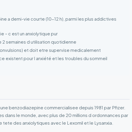
ne a demi-vie courte (10-12 h), parmi les plus addictives
nie – c est un anxiolytique pur
 2 semaines d utilisation quotidienne
convulsions) et doit etre supervise medicalement
 existent pour l anxiété et les troubles du sommeil
, une benzodiazepine commercialisee depuis 1981 par Pfizer.
tes dans le monde, avec plus de 20 millions d ordonnances par
 de tete des anxiolytiques avec le Lexomil et le Lysanxia.