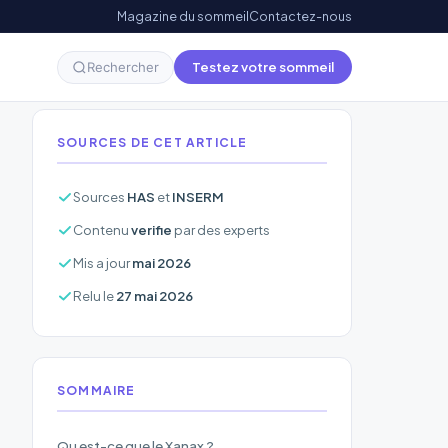
Magazine du sommeil
Contactez-nous
Testez votre sommeil
Rechercher
SOURCES DE CET ARTICLE
Sources
HAS
et
INSERM
Contenu
verifie
par des experts
Mis a jour
mai 2026
Relu le
27 mai 2026
SOMMAIRE
Qu est-ce que le Xanax ?