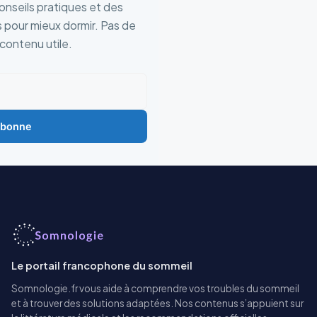
nseils pratiques et des
 pour mieux dormir. Pas de
contenu utile.
abonne
Le portail francophone du sommeil
Somnologie.fr vous aide à comprendre vos troubles du sommeil
et à trouver des solutions adaptées. Nos contenus s’appuient sur