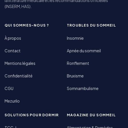
la littérature médicale et les recommandations officielles
(INSERM, HAS).
QUI SOMMES-NOUS ?
TROUBLES DU SOMMEIL
À propos
Insomnie
Contact
Apnée du sommeil
Mentions légales
Ronflement
Confidentialité
Bruxisme
CGU
Somnambulisme
Mezurilo
SOLUTIONS POUR DORMIR
MAGAZINE DU SOMMEIL
TCC-I
Alimentation & Remèdes