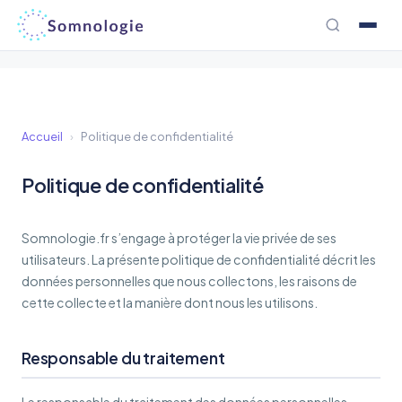
Aller
au
contenu
Accueil
›
Politique de confidentialité
Politique de confidentialité
Somnologie.fr s’engage à protéger la vie privée de ses
utilisateurs. La présente politique de confidentialité décrit les
données personnelles que nous collectons, les raisons de
cette collecte et la manière dont nous les utilisons.
Responsable du traitement
Le responsable du traitement des données personnelles