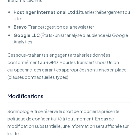
traitants suivants :
Hostinger International Ltd
(Lituanie) : hébergement du
site
Brevo
(France) : gestion de la newsletter
Google LLC
(États-Unis) : analyse d’audience via Google
Analytics
Ces sous-traitants s’engagent à traiter les données
conformément au RGPD. Pour les transferts hors Union
européenne, des garanties appropriées sont mises en place
(clauses contractuelles types).
Modifications
Somnologie.fr se réserve le droit de modifier la présente
politique de confidentialité à tout moment. En cas de
modification substantielle, une information sera affichée sur
le site.