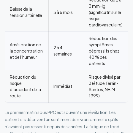
3 mmHg
Baisse de la
3 à 6 mois
(significatif sur le
tension artérielle
risque
cardiovasculaire)
Réduction des
Amélioration de
symptômes
2 à 4
la concentration
dépressifs chez
semaines
et de l’humeur
40 % des
patients
Réduction du
Risque divisé par
risque
3 (étude Terán-
Immédiat
d’accident de la
Santos, NEJM
route
1999)
Le premier matin sous PPC est souvent une révélation. Les
patient·e·s décrivent un sentiment de « vrai sommeil » qu’ils
n’avaient pas ressenti depuis des années. La fatigue de fond,