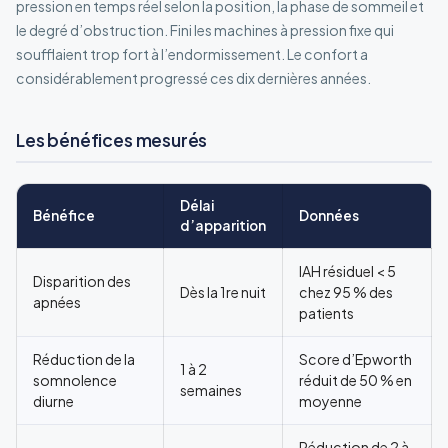
pression en temps réel selon la position, la phase de sommeil et
le degré d’obstruction. Fini les machines à pression fixe qui
soufflaient trop fort à l’endormissement. Le confort a
considérablement progressé ces dix dernières années.
Les bénéfices mesurés
Délai
Bénéfice
Données
d’apparition
IAH résiduel < 5
Disparition des
Dès la 1re nuit
chez 95 % des
apnées
patients
Réduction de la
Score d’Epworth
1 à 2
somnolence
réduit de 50 % en
semaines
diurne
moyenne
Réduction de 2 à