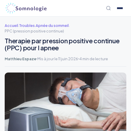
Aller
au
contenu
Accueil
Troubles
Apnée du sommeil
›
›
›
PPC (pression positive continue)
Therapie par pression positive continue
(PPC) pour l apnee
Matthieu Espaze
Mis à jour le 11 juin 2026
4 min de lecture