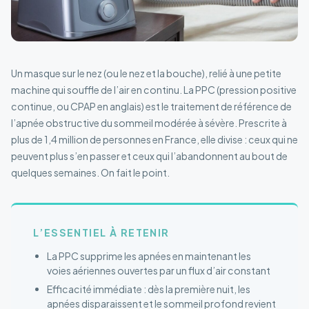
Un masque sur le nez (ou le nez et la bouche), relié à une petite
machine qui souffle de l’air en continu. La PPC (pression positive
continue, ou CPAP en anglais) est le traitement de référence de
l’apnée obstructive du sommeil modérée à sévère. Prescrite à
plus de 1,4 million de personnes en France, elle divise : ceux qui ne
peuvent plus s’en passer et ceux qui l’abandonnent au bout de
quelques semaines. On fait le point.
L’ESSENTIEL À RETENIR
La PPC supprime les apnées en maintenant les
voies aériennes ouvertes par un flux d’air constant
Efficacité immédiate : dès la première nuit, les
apnées disparaissent et le sommeil profond revient