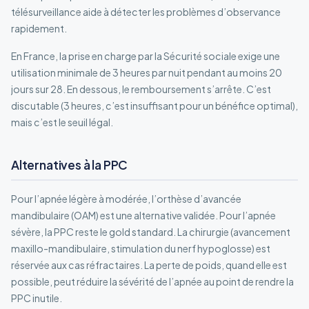
télésurveillance aide à détecter les problèmes d’observance
rapidement.
En France, la prise en charge par la Sécurité sociale exige une
utilisation minimale de 3 heures par nuit pendant au moins 20
jours sur 28. En dessous, le remboursement s’arrête. C’est
discutable (3 heures, c’est insuffisant pour un bénéfice optimal),
mais c’est le seuil légal.
Alternatives à la PPC
Pour l’apnée légère à modérée, l’orthèse d’avancée
mandibulaire (OAM) est une alternative validée. Pour l’apnée
sévère, la PPC reste le gold standard. La chirurgie (avancement
maxillo-mandibulaire, stimulation du nerf hypoglosse) est
réservée aux cas réfractaires. La perte de poids, quand elle est
possible, peut réduire la sévérité de l’apnée au point de rendre la
PPC inutile.