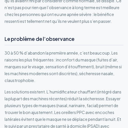
qu’ils avaient fini par considérer comme normale, se dissipe. Ce
n’est pas pour rien que l’observance à long terme est meilleure
chez les personnes qui ont eu une apnée sévère : le bénéfice
ressenti est tellement net qu’ils ne veulent plus s’en passer.
Le problème de l’observance
30 à 50 % d’abandon la première année, c’est beaucoup. Les
raisons les plus fréquentes : inconfort du masque (fuites d’air,
marques sur le visage, sensation d’étouffement), bruit (même si
les machines modernes sont discrètes), sécheresse nasale,
claustrophobie.
Les solutions existent. L’humidificateur chauffant (intégré dans
la plupart des machines récentes) réduit la sécheresse. Essayer
plusieurs types de masques (nasal, narinaire, facial) permet de
trouver le bon ajustement. Les oreillers PPC avec encoches
latérales évitent que le masque ne se déplace pendant la nuit. Et
le suivi par un prestataire de santé à domicile (PSAD) avec