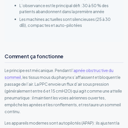
L’observance est le principal défi : 30 à 50 % des
patients abandonnent dans la première année
Les machines actuelles sont silencieuses (25 à 30
dB), compactes et auto-pilotées
Comment ça fonctionne
Le principe est mécanique. Pendant l’
apnée obstructive du
sommeil
, les tissus mous du pharynx s’affaissent et bloquent le
passage de l’air. La PPC envoie un flux d’air sous pression
(généralement entre 6 et 15 cmH2O) qui agit comme une attelle
pneumatique : il maintient les voies aériennes ouvertes,
empêche les apnées et les ronflements, et restaure un sommeil
continu.
Les appareils modernes sont autopilotés (APAP) : ils ajustent la