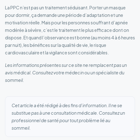
La PPC n’est pas un traitement séduisant. Porter un masque
pour dormir, ça demande une période d’adaptation et une
motivation réelle. Mais pour les personnes souffrant d’apnée
modérée à sévère, c’est le traitement le plus efficace dont on
dispose. Et quand l’observance est bonne (au moins 4 à 6 heures
par nuit), les bénéfices sur la qualité de vie, le risque
cardiovasculaire et la vigilance sont considérables.
Les informations présentes sur ce site ne remplacent pas un
avis médical. Consultez votre médecin ou un spécialiste du
sommeil.
Cet article a été rédigé à des fins d’information. Il ne se
substitue pas à une consultation médicale. Consultez un
professionnel de santé pour tout problème lié au
sommeil.