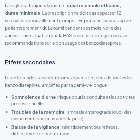
La regle est toujours la meme :
dose minimale efficace,
duree minimale
. La prescription ne doit pas depasser 12
semaines, renouvellement compris. En pratique, beaucoup de
patients prennent du Lexomil pendant des mois, voire des
annees – une situation que la HAS cherche a corriger dans ses
recommandations sur le bon usage des benzodiazepines.
Effets secondaires
Les effets indesirables du bromazepam sont ceux de toutes les
benzodiazepines, amplifies par sa demi-vie longue :
Somnolence diurne
: risque pour la conduite et les activites
professionnelles
Troubles de la memoire
: amnesie anterograde (oubli des
evenements survenus apres la prise)
Baisse de la vigilance
: ralentissement des reflexes,
difficultes de concentration