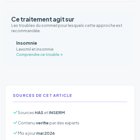
Ce traitement agit sur
Les troubles du sommeil pour lesquels cette approche est
recommandée.
Insomnie
Lexomil et insomnie
Comprendre ce trouble
SOURCES DE CET ARTICLE
Sources
HAS
et
INSERM
Contenu
verifie
par des experts
Mis a jour
mai 2026