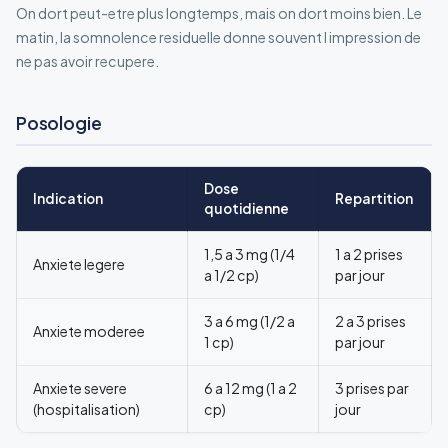
On dort peut-etre plus longtemps, mais on dort moins bien. Le
matin, la somnolence residuelle donne souvent l impression de
ne pas avoir recupere.
Posologie
Dose
Indication
Repartition
quotidienne
1,5 a 3 mg (1/4
1 a 2 prises
Anxiete legere
a 1/2 cp)
par jour
3 a 6 mg (1/2 a
2 a 3 prises
Anxiete moderee
1 cp)
par jour
Anxiete severe
6 a 12 mg (1 a 2
3 prises par
(hospitalisation)
cp)
jour