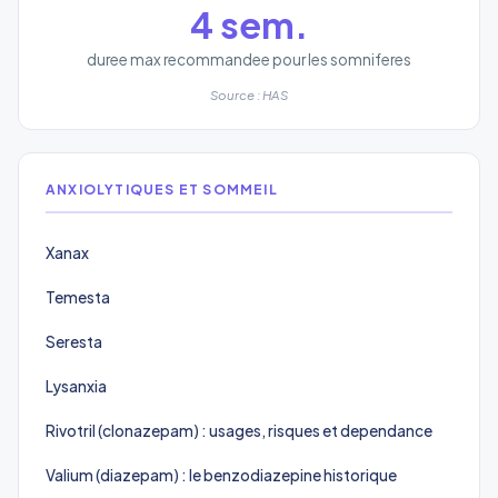
4 sem.
duree max recommandee pour les somniferes
Source : HAS
ANXIOLYTIQUES ET SOMMEIL
Xanax
Temesta
Seresta
Lysanxia
Rivotril (clonazepam) : usages, risques et dependance
Valium (diazepam) : le benzodiazepine historique