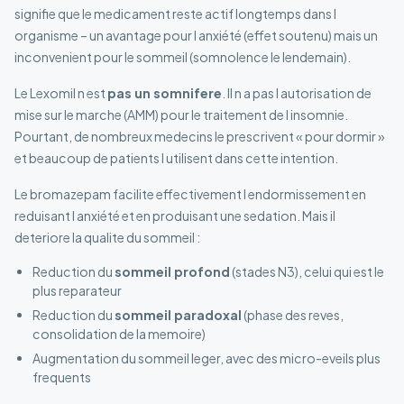
signifie que le medicament reste actif longtemps dans l
organisme – un avantage pour l anxiété (effet soutenu) mais un
inconvenient pour le sommeil (somnolence le lendemain).
Le Lexomil n est
pas un somnifere
. Il n a pas l autorisation de
mise sur le marche (AMM) pour le traitement de l insomnie.
Pourtant, de nombreux medecins le prescrivent « pour dormir »
et beaucoup de patients l utilisent dans cette intention.
Le bromazepam facilite effectivement l endormissement en
reduisant l anxiété et en produisant une sedation. Mais il
deteriore la qualite du sommeil :
Reduction du
sommeil profond
(stades N3), celui qui est le
plus reparateur
Reduction du
sommeil paradoxal
(phase des reves,
consolidation de la memoire)
Augmentation du sommeil leger, avec des micro-eveils plus
frequents