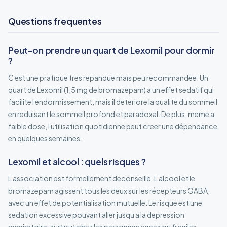
Questions frequentes
Peut-on prendre un quart de Lexomil pour dormir
?
C est une pratique tres repandue mais peu recommandee. Un
quart de Lexomil (1,5 mg de bromazepam) a un effet sedatif qui
facilite l endormissement, mais il deteriore la qualite du sommeil
en reduisant le sommeil profond et paradoxal. De plus, meme a
faible dose, l utilisation quotidienne peut creer une dépendance
en quelques semaines.
Lexomil et alcool : quels risques ?
L association est formellement deconseille. L alcool et le
bromazepam agissent tous les deux sur les récepteurs GABA,
avec un effet de potentialisation mutuelle. Le risque est une
sedation excessive pouvant aller jusqu a la depression
respiratoire, surtout chez les personnes agees ou fragiles.