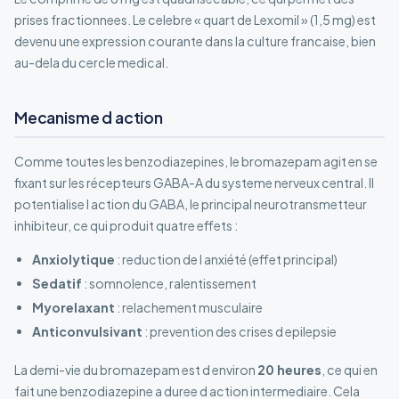
prises fractionnees. Le celebre « quart de Lexomil » (1,5 mg) est
devenu une expression courante dans la culture francaise, bien
au-dela du cercle medical.
Mecanisme d action
Comme toutes les benzodiazepines, le bromazepam agit en se
fixant sur les récepteurs GABA-A du systeme nerveux central. Il
potentialise l action du GABA, le principal neurotransmetteur
inhibiteur, ce qui produit quatre effets :
Anxiolytique
: reduction de l anxiété (effet principal)
Sedatif
: somnolence, ralentissement
Myorelaxant
: relachement musculaire
Anticonvulsivant
: prevention des crises d epilepsie
La demi-vie du bromazepam est d environ
20 heures
, ce qui en
fait une benzodiazepine a duree d action intermediaire. Cela