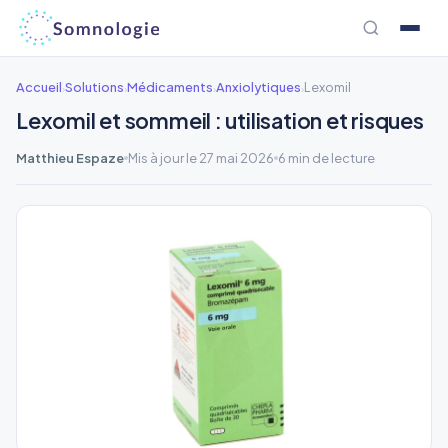
Aller
au
contenu
Accueil
Solutions
Médicaments
Anxiolytiques
Lexomil
›
›
›
›
Lexomil et sommeil : utilisation et risques
Matthieu Espaze
Mis à jour le 27 mai 2026
6 min de lecture