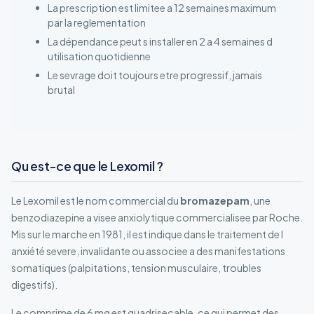
La prescription est limitee a 12 semaines maximum
par la reglementation
La dépendance peut s installer en 2 a 4 semaines d
utilisation quotidienne
Le sevrage doit toujours etre progressif, jamais
brutal
Qu est-ce que le Lexomil ?
Le Lexomil est le nom commercial du
bromazepam
, une
benzodiazepine a visee anxiolytique commercialisee par Roche.
Mis sur le marche en 1981, il est indique dans le traitement de l
anxiété severe, invalidante ou associee a des manifestations
somatiques (palpitations, tension musculaire, troubles
digestifs).
Le comprime de 6 mg est quadrisecable, ce qui permet des