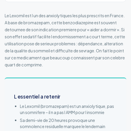
Le Lexomil est l un des anxiolytiques les plus prescrits en France.
A base de bromazepam, cette benzodiazepine est souvent
detournee de son indication premiere pour « aider a dormir ». Si
son effet sedatif facilite l endormissement a court terme, cette
utilisation pose de serieux problemes : dépendance, alteration
de la qualite du sommeil et difficulte de sevrage. On fait le point
sur ce medicament que beaucoup connaissent par son celebre
quart de comprime.
L essentiel a retenir
Le Lexomil (bromazepam) est un anxiolytique, pas
un somnifere – il n a pas l AMM pour l insomnie
Sa demi-vie de 20 heures provoque une
somnolence residuelle marquee le lendemain