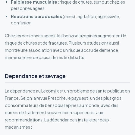
Faiblesse musculaire
: risque de chutes, surtout chez les
personnes agees
Reactions paradoxales
(rares) : agitation, agressivite,
confusion
Chez les personnes agees, les benzodiazepines augmentent le
risque de chutes et de fractures. Plusieurs études ont aussi
montre une association avec un risque accru de demence,
meme si le lien de causalite reste debattu.
Dependance et sevrage
La dépendance au Lexomil est un probleme de sante publique en
France. Selon la revue Prescrire, le pays est l un des plus gros
consommateurs de benzodiazepines au monde, avec des
durees de traitement souvent bien superieures aux
recommandations. La dépendance s installe par deux
mecanismes :