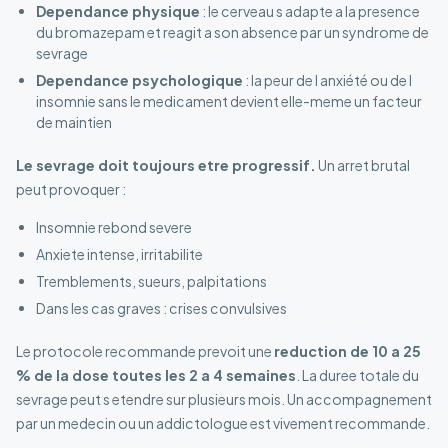
Dependance physique
: le cerveau s adapte a la presence
du bromazepam et reagit a son absence par un syndrome de
sevrage
Dependance psychologique
: la peur de l anxiété ou de l
insomnie sans le medicament devient elle-meme un facteur
de maintien
Le sevrage doit toujours etre progressif.
Un arret brutal
peut provoquer :
Insomnie rebond severe
Anxiete intense, irritabilite
Tremblements, sueurs, palpitations
Dans les cas graves : crises convulsives
Le protocole recommande prevoit une
reduction de 10 a 25
% de la dose toutes les 2 a 4 semaines
. La duree totale du
sevrage peut s etendre sur plusieurs mois. Un accompagnement
par un medecin ou un addictologue est vivement recommande.