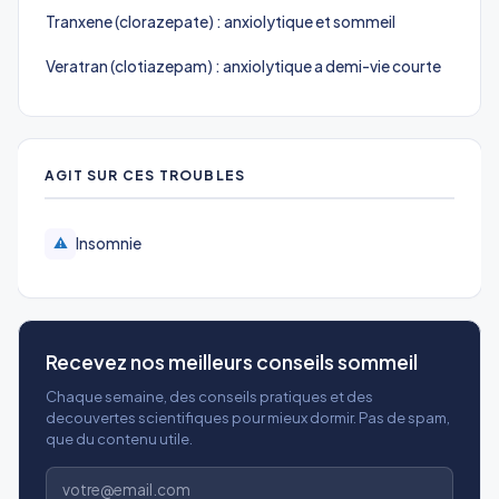
Tranxene (clorazepate) : anxiolytique et sommeil
Veratran (clotiazepam) : anxiolytique a demi-vie courte
AGIT SUR CES TROUBLES
Insomnie
⚠️
Recevez nos meilleurs conseils sommeil
Chaque semaine, des conseils pratiques et des
decouvertes scientifiques pour mieux dormir. Pas de spam,
que du contenu utile.
Adresse