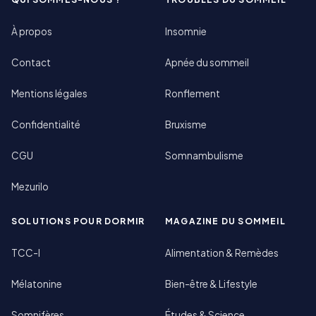
À propos
Insomnie
Contact
Apnée du sommeil
Mentions légales
Ronflement
Confidentialité
Bruxisme
CGU
Somnambulisme
Mezurilo
SOLUTIONS POUR DORMIR
MAGAZINE DU SOMMEIL
TCC-I
Alimentation & Remèdes
Mélatonine
Bien-être & Lifestyle
Somnifères
Études & Science