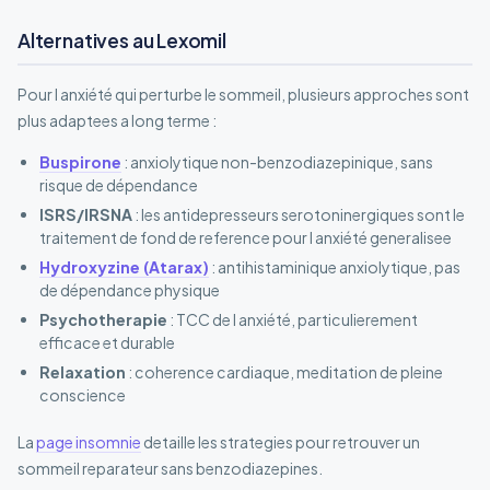
Alternatives au Lexomil
Pour l anxiété qui perturbe le sommeil, plusieurs approches sont
plus adaptees a long terme :
Buspirone
: anxiolytique non-benzodiazepinique, sans
risque de dépendance
ISRS/IRSNA
: les antidepresseurs serotoninergiques sont le
traitement de fond de reference pour l anxiété generalisee
Hydroxyzine (Atarax)
: antihistaminique anxiolytique, pas
de dépendance physique
Psychotherapie
: TCC de l anxiété, particulierement
efficace et durable
Relaxation
: coherence cardiaque, meditation de pleine
conscience
La
page insomnie
detaille les strategies pour retrouver un
sommeil reparateur sans benzodiazepines.