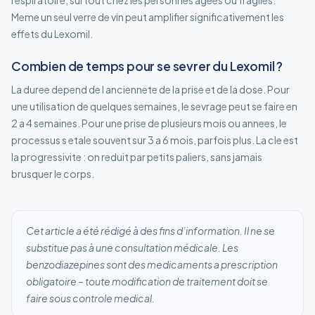
Meme un seul verre de vin peut amplifier significativement les
effets du Lexomil.
Combien de temps pour se sevrer du Lexomil ?
La duree depend de l anciennete de la prise et de la dose. Pour
une utilisation de quelques semaines, le sevrage peut se faire en
2 a 4 semaines. Pour une prise de plusieurs mois ou annees, le
processus s etale souvent sur 3 a 6 mois, parfois plus. La cle est
la progressivite : on reduit par petits paliers, sans jamais
brusquer le corps.
Cet article a été rédigé à des fins d’information. Il ne se
substitue pas à une consultation médicale. Les
benzodiazepines sont des medicaments a prescription
obligatoire – toute modification de traitement doit se
faire sous controle medical.