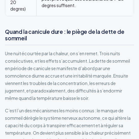
20
degres suffisent.
degres)
Quand la canicule dure : le piège de la dette de
sommeil
Une nuit écourtée par la chaleur, on s’en remet. Trois nuits
consécutives, et les effets s’accumulent. La dette de sommeil
en période de canicule se manifeste d’abord par une
somnolence diurne accrue et une irritabilité marquée. Ensuite
viennent les troubles de la concentration, les erreurs de
jugement, et paradoxalement, des difficultés à s’endormir
même quand la température baisse le soir.
C’est l’un des mécanismes les moins connus : le manque de
sommeil dérègle le système nerveux autonome, ce qui altère la
capacité du corps à transpirer efficacement et à réguler sa
température. On devient plus sensible à la chaleur précisément