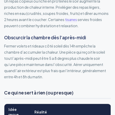
Un repas copieux ou riche en protéines le soir augmente la
production de chaleur interne. Privilégier des repas légers,
riches en eau (crudités, soupes froides, fruits) et dîner au moins
2 heures avant le coucher. Certaines
tisanes
servies froides
peuvent combiner hydratation et relaxation.
Obscurcir la chambre dès l’après-midi
Fermer volets et rideaux côté soleil dès 14h empêche la
chambre d’accumuler la chaleur. Une pièce qui reçoit le soleil
tout l’après-midi peut être 5 a 8 degres plus chaude le soir
qu’une pièce maintenue dans l’obscurité. Aérer uniquement
quand l’air extérieur est plus frais que l’intérieur, généralement
entre 4h et 8h du matin.
Ce qui ne sert à rien (ou presque)
Idée
Réalité
reçue