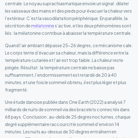
centrale. Le noyau suprachiasmatique envoie un signal : dilater
les vaisseaux des mains et des pieds pour évacuer la chaleur vers
l’extérieur. C’est la vasodilatation périphérique. En parallèle, la
sécrétion de
mélatonine
s’active, et les deux phénomènes sont
liés : la mélatonine contribue à abaisser la température centrale.
Quand l’air ambiant dépasse 25-26 degres, ce mécanisme cale.
Le corps tente d’évacuer sa chaleur, mais la différence entre la
température cutanée et l’air est trop faible. La chaleur reste
piégée. Résultat : la température centrale ne baisse pas
suffisamment, l’endormissement est retardé de 20 à 40
minutes, et une fois le sommeil obtenu, il est plus léger et plus
fragmenté.
Une étude danoise publiée dans
One Earth
(2022) a analysé 7
milliards de nuits de sommeil via des bracelets connectés dans
68 pays. Conclusion : au-delà de 25 degres nocturnes, chaque
degré supplémentaire raccourcit le sommeil d’environ 14
minutes. Les nuits au-dessus de 30 degres entraînent en