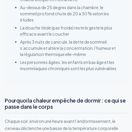
Au-dessus de 25 degres dans la chambre, le
sommeil profond chute de 20 a 30 % selon les
études
La douche tiède (pas froide) reste le geste le plus
efficace avant le coucher
Après 3 nuits de canicule, la dette de sommeil
s’accumule et altère la concentration, l’humeur et
la régulation thermique elle-même
Les personnes âgées, les enfants en bas âge et les
insomniaques chroniques sont les plus vulnérables
Pourquoi la chaleur empêche de dormir : ce qui se
passe dans le corps
Chaque soir, environ une heure avant l’endormissement, le
cerveau déclenche une baisse de la température corporelle