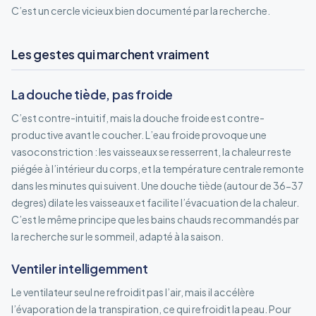
C’est un cercle vicieux bien documenté par la recherche.
Les gestes qui marchent vraiment
La douche tiède, pas froide
C’est contre-intuitif, mais la douche froide est contre-
productive avant le coucher. L’eau froide provoque une
vasoconstriction : les vaisseaux se resserrent, la chaleur reste
piégée à l’intérieur du corps, et la température centrale remonte
dans les minutes qui suivent. Une douche tiède (autour de 36-37
degres) dilate les vaisseaux et facilite l’évacuation de la chaleur.
C’est le même principe que les bains chauds recommandés par
la recherche sur le sommeil, adapté à la saison.
Ventiler intelligemment
Le ventilateur seul ne refroidit pas l’air, mais il accélère
l’évaporation de la transpiration, ce qui refroidit la peau. Pour