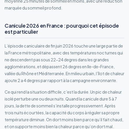
moyenne 25 minutes de sommeil en moins, avec une réduction
marquée du sommeil profond.
Canicule 2026 en France : pourquoi cet épisode
est particulier
L’épisode caniculaire de fin juin 2026 touche une large partie de
la France métropolitaine, avec des températures nocturnes qui
ne descendent pas sous 22-24 degres dans les grandes
agglomérations, et dépassent 26 degres en Ile-de-France,
vallée du Rhône et Méditerranée. En milieu urbain, l’îlot de chaleur
ajoute 2 a 4 degres par rapport à la campagne environnante.
Ce qui rend la situation difficile, c’est la durée. Un pic de chaleur
isolé perturbe une ou deux nuits. Quand la canicule dure 5 à 7
jours, la dette de sommeil s’installe progressivement. Après
trois nuits écourtées, la capacité du corps à réguler sa propre
température diminue. On dort moins bien parce qu’il fait chaud,
et on supporte moins bien la chaleur parce qu’on dort mal.