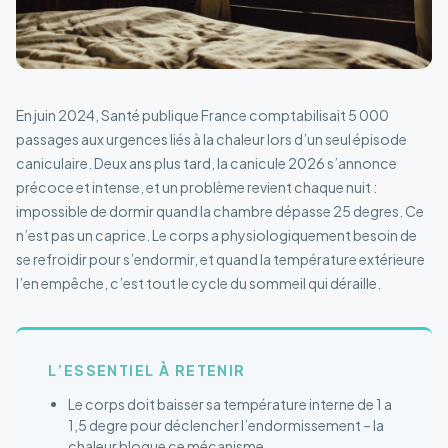
En juin 2024, Santé publique France comptabilisait 5 000
passages aux urgences liés à la chaleur lors d’un seul épisode
caniculaire. Deux ans plus tard, la canicule 2026 s’annonce
précoce et intense, et un problème revient chaque nuit :
impossible de dormir quand la chambre dépasse 25 degres. Ce
n’est pas un caprice. Le corps a physiologiquement besoin de
se refroidir pour s’endormir, et quand la température extérieure
l’en empêche, c’est tout le cycle du sommeil qui déraille.
L’ESSENTIEL À RETENIR
Le corps doit baisser sa température interne de 1 a
1,5 degre pour déclencher l’endormissement – la
chaleur bloque ce mécanisme