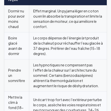
Dormir nu
Effet marginal. Un pyjama léger en coton
pour avoir
ou en lin absorbe la transpiration et limite la
moins
sensation de moiteur, ce qui améliore le
chaud
confort.
Boire
Le corps dépense de l’énergie (et produit
glacé
de la chaleur) pour réchauffer l’eau glacée à
avant de
37 degres. Préférer de l’eau fraîche (15-18
dormir
degres).
Les hypnotiques ne compensent pas
Prendre
l’effet de la chaleur sur l’architecture du
un
sommeil. Certains (benzodiazépines)
somnifère
altèrent la thermorégulation et
augmentent le risque de déshydratation.
Mettre la
Un écart trop fort avec l’extérieur perturbe
clim à
le corps, assèche les voies respiratoires et
fond (18-
peut provoquer des courbatures. 24-26