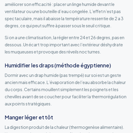
améliorer son efficacité : placer un linge humide devant le
ventilateur ou une bouteille d’eau congelée. L’effet n’est pas
spectaculaire, mais il abaisse la température ressentie de 2 a 3
degres, ce qui peut suffire à passer sous le seuil critique.
Si on a une climatisation, la régler entre 24 et 26 degres, pas en
dessous. Un écart trop important avec l’extérieur déshydrate
les muqueuses et provoque des réveils nocturnes.
Humidifier les draps (méthode égyptienne)
Dormir avec un drap humide (pas trempé) sur soi est un geste
ancien mais efficace. L’évaporation de l’eau absorbe la chaleur
du corps. Certains mouillent simplement les poignets et les
chevilles avant de se coucher pour faciliter la thermorégulation
aux points stratégiques.
Manger léger et tôt
La digestion produit de la chaleur (thermogenèse alimentaire).