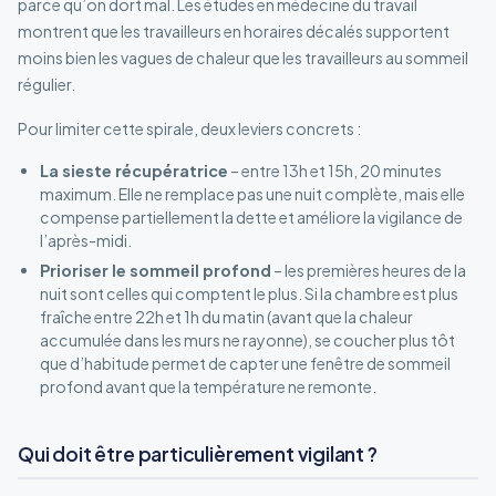
parce qu’on dort mal. Les études en médecine du travail
montrent que les travailleurs en horaires décalés supportent
moins bien les vagues de chaleur que les travailleurs au sommeil
régulier.
Pour limiter cette spirale, deux leviers concrets :
La sieste récupératrice
– entre 13h et 15h, 20 minutes
maximum. Elle ne remplace pas une nuit complète, mais elle
compense partiellement la dette et améliore la vigilance de
l’après-midi.
Prioriser le sommeil profond
– les premières heures de la
nuit sont celles qui comptent le plus. Si la chambre est plus
fraîche entre 22h et 1h du matin (avant que la chaleur
accumulée dans les murs ne rayonne), se coucher plus tôt
que d’habitude permet de capter une fenêtre de sommeil
profond avant que la température ne remonte.
Qui doit être particulièrement vigilant ?