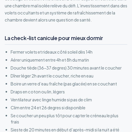
une chambre mal isolée relève du défi. L’investissement dans des
volets occultants et un système de rafraîchissement de la
chambre devient alors une question de santé.
La check-list canicule pour mieux dormir
Fermer volets et rideaux côté soleil dès 14h
Aérer uniquement entre 4h et 8h du matin
Douche tiède (36-37 degres) 30 minutes avant le coucher
Dîner léger 2h avant le coucher, riche en eau
Boire un verre d’eau fraîche (pas glacée) en se couchant
Draps en coton ou lin, légers
Ventilateur avec linge humide si pas de clim
Clim entre 24 et 26 degres si disponible
Se coucher un peu plus tôt pour capter le créneau le plus
frais
Sieste de 20 minutes en début d’après-midi si la nuit a été