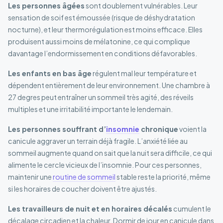
Les personnes âgées
sont doublement vulnérables. Leur
sensation de soif est émoussée (risque de déshydratation
nocturne), et leur thermorégulation est moins efficace. Elles
produisent aussi moins de mélatonine, ce qui complique
davantage l’endormissement en conditions défavorables.
Les enfants en bas âge
régulent mal leur température et
dépendent entièrement de leur environnement. Une chambre à
27 degres peut entraîner un sommeil très agité, des réveils
multiples et une irritabilité importante le lendemain.
Les personnes souffrant d’
insomnie
chronique
voient la
canicule aggraver un terrain déjà fragile. L’anxiété liée au
sommeil augmente quand on sait que la nuit sera difficile, ce qui
alimente le cercle vicieux de l’insomnie. Pour ces personnes,
maintenir une
routine de sommeil
stable reste la priorité, même
si les horaires de coucher doivent être ajustés.
Les travailleurs de nuit et en horaires décalés
cumulent le
décalage circadien et la chaleur. Dormir de jour en canicule dans