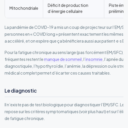
Déficit de production
Piste éme
Mitochondriale
d’énergie cellulaire
préliminai
La pandémie de COVID-19 a mis un coup de projecteur sur l’EM/S
personnes en « COVID long » présentent exactement les mêmes 
a accéléré, et on espère que ça bénéficiera aussi aux patient·e·s E
Pour la fatigue chronique au sens large (pas forcément EM/SFC), le
fréquentes restent le
manque de sommeil
, l’
insomnie
, l’apnée du 
diagnostiquée, l’hypothyroïdie, l’anémie, la dépression ou le stres
médical complet permet d’écarter ces causes traitables.
Le diagnostic
Il n’existe pas de test biologique pour diagnostiquer l’EM/SFC. Le dia
repose sur les critères symptomatiques (voir plus haut) et sur l’éli
de fatigue chronique.