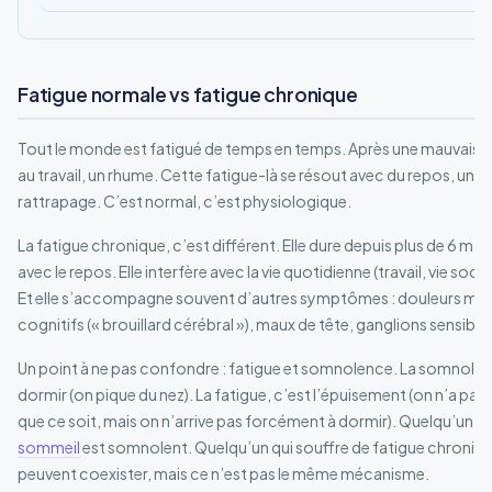
Fatigue normale vs fatigue chronique
Tout le monde est fatigué de temps en temps. Après une mauvaise 
au travail, un rhume. Cette fatigue-là se résout avec du repos, un 
rattrapage. C’est normal, c’est physiologique.
La fatigue chronique, c’est différent. Elle dure depuis plus de 6 mois
avec le repos. Elle interfère avec la vie quotidienne (travail, vie soc
Et elle s’accompagne souvent d’autres symptômes : douleurs musc
cognitifs (« brouillard cérébral »), maux de tête, ganglions sensible
Un point à ne pas confondre : fatigue et somnolence. La somnolenc
dormir (on pique du nez). La fatigue, c’est l’épuisement (on n’a pas l
que ce soit, mais on n’arrive pas forcément à dormir). Quelqu’un qu
sommeil
est somnolent. Quelqu’un qui souffre de fatigue chroniqu
peuvent coexister, mais ce n’est pas le même mécanisme.