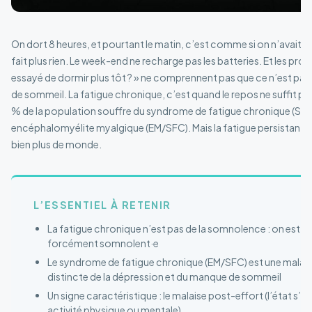
On dort 8 heures, et pourtant le matin, c’est comme si on n’avait pa
fait plus rien. Le week-end ne recharge pas les batteries. Et les proc
essayé de dormir plus tôt ? » ne comprennent pas que ce n’est pas
de sommeil. La fatigue chronique, c’est quand le repos ne suffit plu
% de la population souffre du syndrome de fatigue chronique (SFC)
encéphalomyélite myalgique (EM/SFC). Mais la fatigue persistante
bien plus de monde.
L’ESSENTIEL À RETENIR
La fatigue chronique n’est pas de la somnolence : on est é
forcément somnolent·e
Le syndrome de fatigue chronique (EM/SFC) est une malad
distincte de la dépression et du manque de sommeil
Un signe caractéristique : le malaise post-effort (l’état s’
activité physique ou mentale)