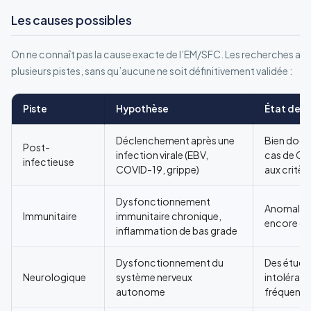
Les causes possibles
On ne connaît pas la cause exacte de l’EM/SFC. Les recherches act
plusieurs pistes, sans qu’aucune ne soit définitivement validée :
Piste
Hypothèse
État des 
Déclenchement après une
Bien docu
Post-
infection virale (EBV,
cas de CO
infectieuse
COVID-19, grippe)
aux critè
Dysfonctionnement
Anomalies
Immunitaire
immunitaire chronique,
encore de
inflammation de bas grade
Dysfonctionnement du
Des étude
Neurologique
système nerveux
intoléran
autonome
fréquente