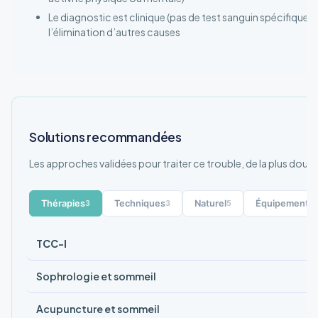
Le diagnostic est clinique (pas de test sanguin spécifique) 
l’élimination d’autres causes
Solutions recommandées
Les approches validées pour traiter ce trouble, de la plus douce
Thérapies
Techniques
Naturel
Équipement
3
3
5
2
TCC-I
Sophrologie et sommeil
Acupuncture et sommeil