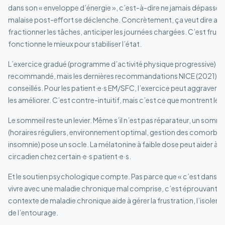
dans son « enveloppe d’énergie », c’est-à-dire ne jamais dépasser le
malaise post-effort se déclenche. Concrètement, ça veut dire alter
fractionner les tâches, anticiper les journées chargées. C’est frustr
fonctionne le mieux pour stabiliser l’état.
L’exercice gradué (programme d’activité physique progressive) a
recommandé, mais les dernières recommandations NICE (2021) l’on
conseillés. Pour les patient·e·s EM/SFC, l’exercice peut aggraver l
les améliorer. C’est contre-intuitif, mais c’est ce que montrent le
Le sommeil reste un levier. Même s’il n’est pas réparateur, un somme
(horaires réguliers, environnement optimal, gestion des comorbid
insomnie) pose un socle. La mélatonine à faible dose peut aider à la
circadien chez certain·e·s patient·e·s.
Et le soutien psychologique compte. Pas parce que « c’est dans la 
vivre avec une maladie chronique mal comprise, c’est éprouvant.
contexte de maladie chronique aide à gérer la frustration, l’isole
de l’entourage.