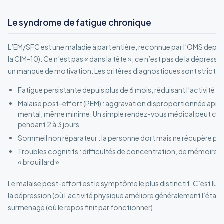
Le syndrome de fatigue chronique
L’EM/SFC est une maladie à part entière, reconnue par l’OMS depu
la CIM-10). Ce n’est pas « dans la tête », ce n’est pas de la dépress
un manque de motivation. Les critères diagnostiques sont stricts :
Fatigue persistante depuis plus de 6 mois, réduisant l’activité 
Malaise post-effort (PEM) : aggravation disproportionnée après
mental, même minime. Un simple rendez-vous médical peut cloue
pendant 2 à 3 jours
Sommeil non réparateur : la personne dort mais ne récupère pa
Troubles cognitifs : difficultés de concentration, de mémoire, 
« brouillard »
Le malaise post-effort est le symptôme le plus distinctif. C’est lui q
la dépression (où l’activité physique améliore généralement l’état) 
surmenage (où le repos finit par fonctionner).