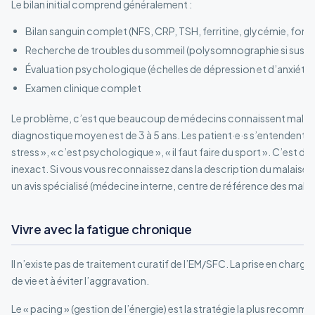
Le bilan initial comprend généralement :
Bilan sanguin complet (NFS, CRP, TSH, ferritine, glycémie, fonc
Recherche de troubles du sommeil (polysomnographie si suspi
Évaluation psychologique (échelles de dépression et d’anxiété)
Examen clinique complet
Le problème, c’est que beaucoup de médecins connaissent mal l’E
diagnostique moyen est de 3 à 5 ans. Les patient·e·s s’entendent so
stress », « c’est psychologique », « il faut faire du sport ». C’est d
inexact. Si vous vous reconnaissez dans la description du malaise p
un avis spécialisé (médecine interne, centre de référence des malad
Vivre avec la fatigue chronique
Il n’existe pas de traitement curatif de l’EM/SFC. La prise en charge v
de vie et à éviter l’aggravation.
Le « pacing » (gestion de l’énergie) est la stratégie la plus recomman