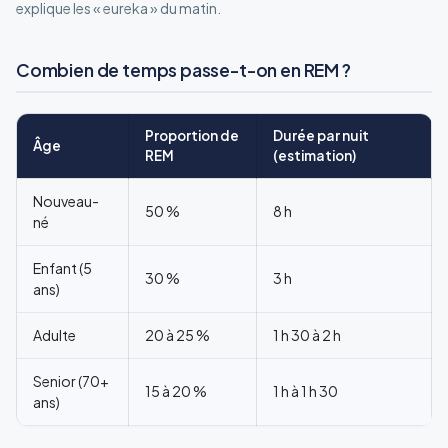
explique les « eureka » du matin.
Combien de temps passe-t-on en REM ?
Proportion de
Durée par nuit
Âge
REM
(estimation)
Nouveau-
50 %
8 h
né
Enfant (5
30 %
3 h
ans)
Adulte
20 à 25 %
1 h 30 à 2 h
Senior (70+
15 à 20 %
1 h à 1 h 30
ans)