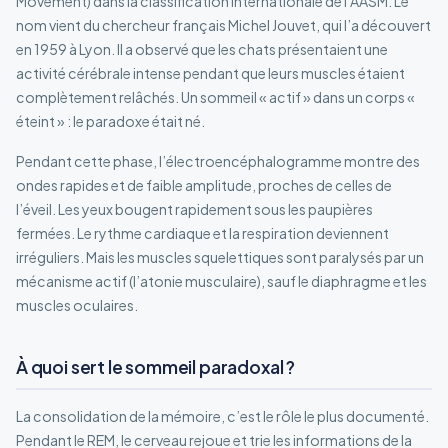
Movement) dans la classification internationale de l’AASM. Le
nom vient du chercheur français Michel Jouvet, qui l’a découvert
en 1959 à Lyon. Il a observé que les chats présentaient une
activité cérébrale intense pendant que leurs muscles étaient
complètement relâchés. Un sommeil « actif » dans un corps «
éteint » : le paradoxe était né.
Pendant cette phase, l’électroencéphalogramme montre des
ondes rapides et de faible amplitude, proches de celles de
l’éveil. Les yeux bougent rapidement sous les paupières
fermées. Le rythme cardiaque et la respiration deviennent
irréguliers. Mais les muscles squelettiques sont paralysés par un
mécanisme actif (l’atonie musculaire), sauf le diaphragme et les
muscles oculaires.
À quoi sert le sommeil paradoxal ?
La consolidation de la mémoire, c’est le rôle le plus documenté.
Pendant le REM, le cerveau rejoue et trie les informations de la