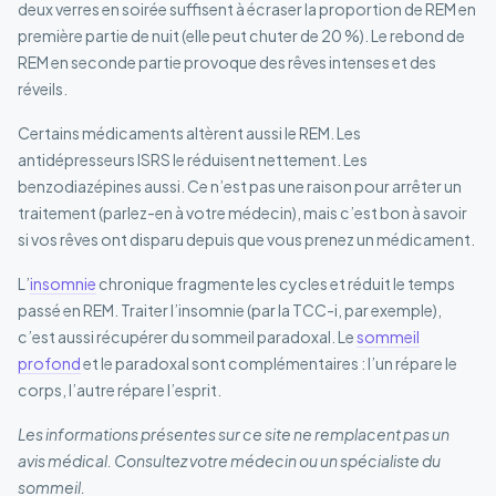
deux verres en soirée suffisent à écraser la proportion de REM en
première partie de nuit (elle peut chuter de 20 %). Le rebond de
REM en seconde partie provoque des rêves intenses et des
réveils.
Certains médicaments altèrent aussi le REM. Les
antidépresseurs ISRS le réduisent nettement. Les
benzodiazépines aussi. Ce n’est pas une raison pour arrêter un
traitement (parlez-en à votre médecin), mais c’est bon à savoir
si vos rêves ont disparu depuis que vous prenez un médicament.
L’
insomnie
chronique fragmente les cycles et réduit le temps
passé en REM. Traiter l’insomnie (par la TCC-i, par exemple),
c’est aussi récupérer du sommeil paradoxal. Le
sommeil
profond
et le paradoxal sont complémentaires : l’un répare le
corps, l’autre répare l’esprit.
Les informations présentes sur ce site ne remplacent pas un
avis médical. Consultez votre médecin ou un spécialiste du
sommeil.