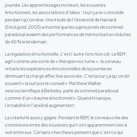
journée. Les apprentissages moteurs, les souvenirs
émotionnels, les associations d’idées : tout ça se consolide
pendant qu’on rêve. Une étude de l’Université de Harvard
(Stickgold, 2005) a montré que les sujets privés de sommeil
paradoxal avaient des performances de mémorisation réduites
de 40 % le lendemain.
La régulation émotionnelle, c’est l’autre fonction clé. Le REM
agit comme une sorte de « thérapie nocturne » : le cerveau
retraite les expériences émotionnelles de la journée en
diminuant la charge affective associée. C’est pour ça qu’on dit
souvent « la nuit porte conseil ». Matthew Walker,
neuroscientifique à Berkeley, parle du sommeil paradoxal
comme d’un « baume émotionnel ». Quand il manque,
l’irritabilité et l’anxiété augmentent.
La créativité aussi y gagne. Pendant le REM, le cerveau crée des
connexions entre des souvenirs qui n’ont apparemment rien à
voir entre eux. Certains chercheurs pensent que c’est ce qui