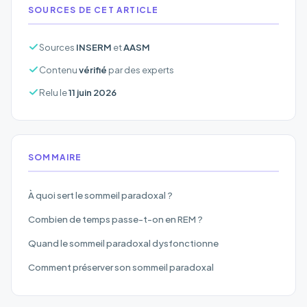
SOURCES DE CET ARTICLE
Sources
INSERM
et
AASM
Contenu
vérifié
par des experts
Relu le
11 juin 2026
SOMMAIRE
À quoi sert le sommeil paradoxal ?
Combien de temps passe-t-on en REM ?
Quand le sommeil paradoxal dysfonctionne
Comment préserver son sommeil paradoxal