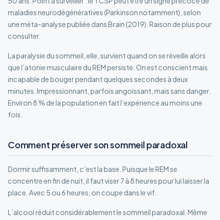
50 ans. Point à surveiller : le TCSP peut être un signe précoce de
maladies neurodégénératives (Parkinson notamment), selon
une méta-analyse publiée dans Brain (2019). Raison de plus pour
consulter.
La paralysie du sommeil, elle, survient quand on se réveille alors
que l’atonie musculaire du REM persiste. On est conscient mais
incapable de bouger pendant quelques secondes à deux
minutes. Impressionnant, parfois angoissant, mais sans danger.
Environ 8 % de la population en fait l’expérience au moins une
fois.
Comment préserver son sommeil paradoxal
Dormir suffisamment, c’est la base. Puisque le REM se
concentre en fin de nuit, il faut viser 7 à 8 heures pour lui laisser la
place. Avec 5 ou 6 heures, on coupe dans le vif.
L’alcool réduit considérablement le sommeil paradoxal. Même