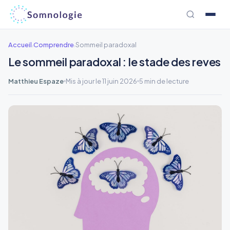
Aller
au
contenu
Accueil
Comprendre
Sommeil paradoxal
›
›
Le sommeil paradoxal : le stade des reves
Matthieu Espaze
Mis à jour le 11 juin 2026
5 min de lecture