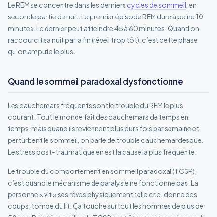
Le REM se concentre dans les derniers
cycles de sommeil
, en
seconde partie de nuit. Le premier épisode REM dure à peine 10
minutes. Le dernier peut atteindre 45 à 60 minutes. Quand on
raccourcit sa nuit par la fin (réveil trop tôt), c’est cette phase
qu’on ampute le plus.
Quand le sommeil paradoxal dysfonctionne
Les cauchemars fréquents sont le trouble du REM le plus
courant. Tout le monde fait des cauchemars de temps en
temps, mais quand ils reviennent plusieurs fois par semaine et
perturbent le sommeil, on parle de trouble cauchemardesque.
Le stress post-traumatique en est la cause la plus fréquente.
Le trouble du comportement en sommeil paradoxal (TCSP),
c’est quand le mécanisme de paralysie ne fonctionne pas. La
personne « vit » ses rêves physiquement : elle crie, donne des
coups, tombe du lit. Ça touche surtout les hommes de plus de