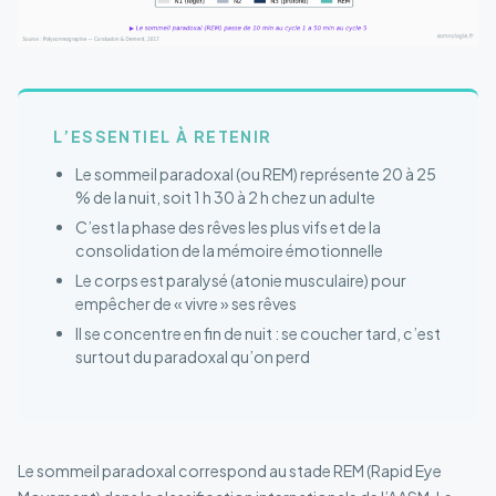
L’ESSENTIEL À RETENIR
Le sommeil paradoxal (ou REM) représente 20 à 25
% de la nuit, soit 1 h 30 à 2 h chez un adulte
C’est la phase des rêves les plus vifs et de la
consolidation de la mémoire émotionnelle
Le corps est paralysé (atonie musculaire) pour
empêcher de « vivre » ses rêves
Il se concentre en fin de nuit : se coucher tard, c’est
surtout du paradoxal qu’on perd
Le sommeil paradoxal correspond au stade REM (Rapid Eye