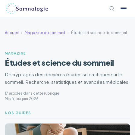
Aller
au
contenu
Accueil
›
Magazine du sommeil
›
Études et science du sommeil
MAGAZINE
Études et science du sommeil
Décryptages des dernières études scientifiques sur le
sommeil. Recherche, statistiques et avancées médicales.
17 articles dans cette rubrique
Mis à jour juin 2026
NOS GUIDES