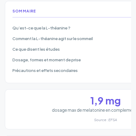
SOMMAIRE
Qu’est-ce que la L-théanine ?
Comment la L-théanine agit sur le sommeil
Ce que disent les études
Dosage, formes et moment de prise
Précautions et effets secondaires
1,9 mg
dosage max de melatonine en complement 
Source : EFSA