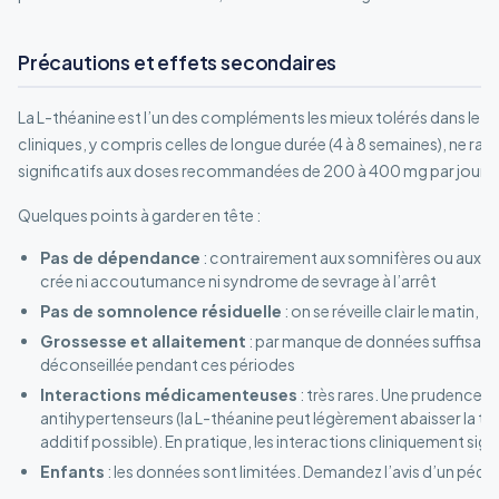
Précautions et effets secondaires
La L-théanine est l’un des compléments les mieux tolérés dans le 
cliniques, y compris celles de longue durée (4 à 8 semaines), ne ra
significatifs aux doses recommandées de 200 à 400 mg par jour.
Quelques points à garder en tête :
Pas de dépendance
: contrairement aux somnifères ou aux be
crée ni accoutumance ni syndrome de sevrage à l’arrêt
Pas de somnolence résiduelle
: on se réveille clair le matin, 
Grossesse et allaitement
: par manque de données suffisant
déconseillée pendant ces périodes
Interactions médicamenteuses
: très rares. Une prudence t
antihypertenseurs (la L-théanine peut légèrement abaisser la tensi
additif possible). En pratique, les interactions cliniquement sig
Enfants
: les données sont limitées. Demandez l’avis d’un péd