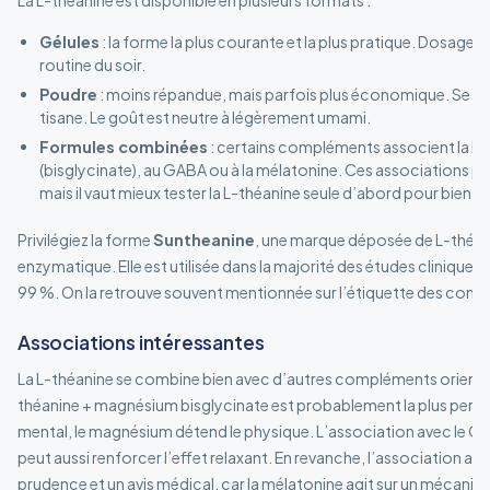
La L-théanine est disponible en plusieurs formats :
Gélules
: la forme la plus courante et la plus pratique. Dosage pr
routine du soir.
Poudre
: moins répandue, mais parfois plus économique. Se mél
tisane. Le goût est neutre à légèrement umami.
Formules combinées
: certains compléments associent la L-
(bisglycinate), au GABA ou à la mélatonine. Ces associations pe
mais il vaut mieux tester la L-théanine seule d’abord pour bien ide
Privilégiez la forme
Suntheanine
, une marque déposée de L-théan
enzymatique. Elle est utilisée dans la majorité des études cliniques 
99 %. On la retrouve souvent mentionnée sur l’étiquette des comp
Associations intéressantes
La L-théanine se combine bien avec d’autres compléments orienté
théanine + magnésium bisglycinate est probablement la plus pertine
mental, le magnésium détend le physique. L’association avec le 
peut aussi renforcer l’effet relaxant. En revanche, l’association av
prudence et un avis médical, car la mélatonine agit sur un mécanis