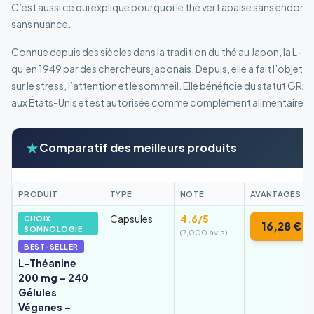
C’est aussi ce qui explique pourquoi le thé vert apaise sans endorm
sans nuance.
Connue depuis des siècles dans la tradition du thé au Japon, la L-t
qu’en 1949 par des chercheurs japonais. Depuis, elle a fait l’obj
sur le stress, l’attention et le sommeil. Elle bénéficie du statut G
aux États-Unis et est autorisée comme complément alimentaire e
★
Comparatif des meilleurs produits
PRODUIT
TYPE
NOTE
AVANTAGES
Capsules
4.6/5
CHOIX
16,28 €
SOMNOLOGIE
(7,000 avis)
BEST-SELLER
L-Théanine
200 mg – 240
Gélules
Véganes –