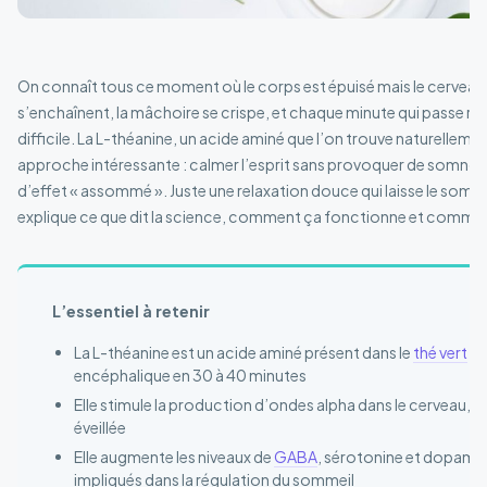
On connaît tous ce moment où le corps est épuisé mais le cerveau
s’enchaînent, la mâchoire se crispe, et chaque minute qui passe r
difficile. La L-théanine, un acide aminé que l’on trouve naturelleme
approche intéressante : calmer l’esprit sans provoquer de somnole
d’effet « assommé ». Juste une relaxation douce qui laisse le somm
explique ce que dit la science, comment ça fonctionne et comment 
L’essentiel à retenir
La L-théanine est un acide aminé présent dans le
thé vert
qu
encéphalique en 30 à 40 minutes
Elle stimule la production d’ondes alpha dans le cerveau, a
éveillée
Elle augmente les niveaux de
GABA
, sérotonine et dopamin
impliqués dans la régulation du sommeil