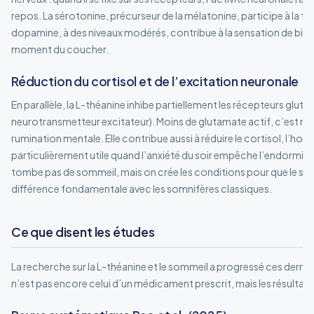
repos. La sérotonine, précurseur de la mélatonine, participe à la tra
dopamine, à des niveaux modérés, contribue à la sensation de bien-ê
moment du coucher.
Réduction du cortisol et de l’excitation neuronale
En parallèle, la L-théanine inhibe partiellement les récepteurs glutam
neurotransmetteur excitateur). Moins de glutamate actif, c’est mo
rumination mentale. Elle contribue aussi à réduire le cortisol, l’hor
particulièrement utile quand l’anxiété du soir empêche l’endormisse
tombe pas de sommeil, mais on crée les conditions pour que le som
différence fondamentale avec les somnifères classiques.
Ce que disent les études
La recherche sur la L-théanine et le sommeil a progressé ces derniè
n’est pas encore celui d’un médicament prescrit, mais les résulta