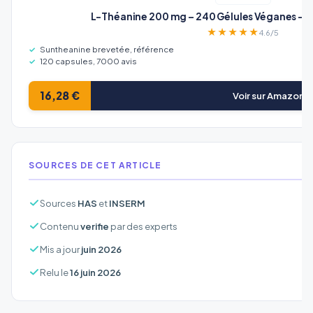
L-Théanine 200 mg – 240 Gélules Véganes – A
★★★★★
4.6/5
Suntheanine brevetée, référence
120 capsules, 7000 avis
16,28 €
Voir sur Amazon 
SOURCES DE CET ARTICLE
Sources
HAS
et
INSERM
Contenu
verifie
par des experts
Mis a jour
juin 2026
Relu le
16 juin 2026