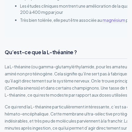
Les études cliniques montrent une amélioration de la qual
200 à 400 mg par jour
Très bien tolérée, elle peut être associée au
magnésium
pou
Qu’est-ce que la L-théanine ?
La L-théanine (ou gamma-glutamyléthylamide, pour les amateurs 
aminé non protéinogène. Cela signifie qu’il ne sert pas à fabriquer 
qu’il agit directement sur le système nerveux. On le trouve principa
(
Camellia sinensis
) et dans certains champignons. Une tasse de thé
L-théanine, ce qui reste modeste par rapport aux doses utilisées da
Ce qui rend la L-théanine particulièrement intéressante, c’est sa cap
hémato-encéphalique. Cette membrane ultra-sélective protège l
indésirables, et très peu de molécules parviennent à la franchir. La 
minutes après ingestion, ce qui lui permet d’agir directement sur 