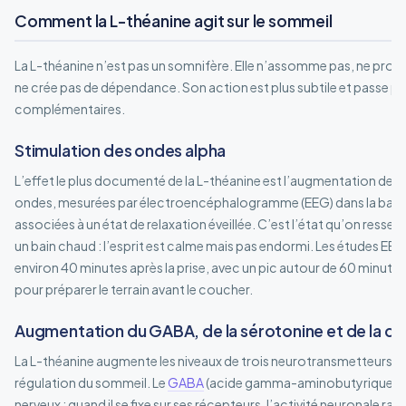
Comment la L-théanine agit sur le sommeil
La L-théanine n’est pas un somnifère. Elle n’assomme pas, ne pro
ne crée pas de dépendance. Son action est plus subtile et passe p
complémentaires.
Stimulation des ondes alpha
L’effet le plus documenté de la L-théanine est l’augmentation des 
ondes, mesurées par électroencéphalogramme (EEG) dans la bande
associées à un état de relaxation éveillée. C’est l’état qu’on ress
un bain chaud : l’esprit est calme mais pas endormi. Les études EE
environ 40 minutes après la prise, avec un pic autour de 60 minutes.
pour préparer le terrain avant le coucher.
Augmentation du GABA, de la sérotonine et de la d
La L-théanine augmente les niveaux de trois neurotransmetteurs qui
régulation du sommeil. Le
GABA
(acide gamma-aminobutyrique) est 
nerveux : quand il se fixe sur ses récepteurs, l’activité neuronale ra