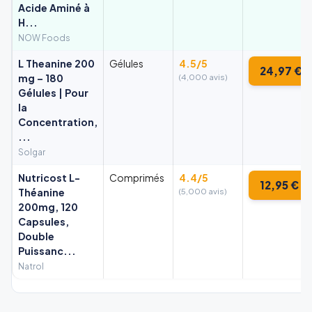
Acide Aminé à
H...
NOW Foods
L Theanine 200
Gélules
4.5/5
24,97 €
mg – 180
(4,000 avis)
Gélules | Pour
la
Concentration,
...
Solgar
Nutricost L-
Comprimés
4.4/5
12,95 €
Théanine
(5,000 avis)
200mg, 120
Capsules,
Double
Puissanc...
Natrol