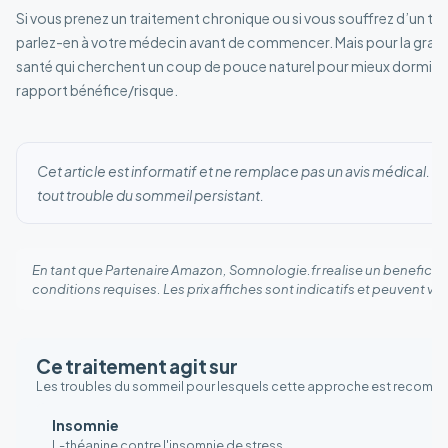
Si vous prenez un traitement chronique ou si vous souffrez d’un t
parlez-en à votre médecin avant de commencer. Mais pour la gran
santé qui cherchent un coup de pouce naturel pour mieux dormir, l
rapport bénéfice/risque.
Cet article est informatif et ne remplace pas un avis médical. 
tout trouble du sommeil persistant.
En tant que Partenaire Amazon, Somnologie.fr realise un benefice s
conditions requises. Les prix affiches sont indicatifs et peuvent vari
Ce traitement agit sur
Les troubles du sommeil pour lesquels cette approche est recomm
Insomnie
L-théanine contre l'insomnie de stress