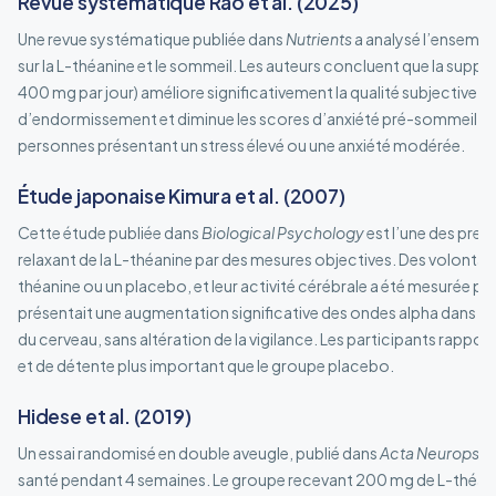
Revue systématique Rao et al. (2025)
Une revue systématique publiée dans
Nutrients
a analysé l’ensembl
sur la L-théanine et le sommeil. Les auteurs concluent que la supp
400 mg par jour) améliore significativement la qualité subjective du
d’endormissement et diminue les scores d’anxiété pré-sommeil. Le
personnes présentant un stress élevé ou une anxiété modérée.
Étude japonaise Kimura et al. (2007)
Cette étude publiée dans
Biological Psychology
est l’une des prem
relaxant de la L-théanine par des mesures objectives. Des volontai
théanine ou un placebo, et leur activité cérébrale a été mesurée p
présentait une augmentation significative des ondes alpha dans les
du cerveau, sans altération de la vigilance. Les participants rappo
et de détente plus important que le groupe placebo.
Hidese et al. (2019)
Un essai randomisé en double aveugle, publié dans
Acta Neuropsyc
santé pendant 4 semaines. Le groupe recevant 200 mg de L-théani