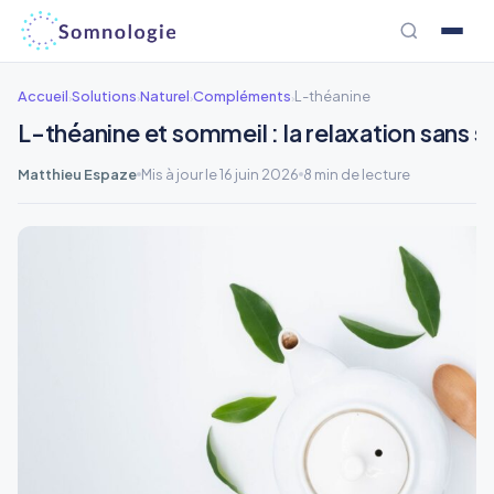
Aller
au
contenu
Accueil
Solutions
Naturel
Compléments
L-théanine
›
›
›
›
L-théanine et sommeil : la relaxation sans
Matthieu Espaze
Mis à jour le 16 juin 2026
8 min de lecture