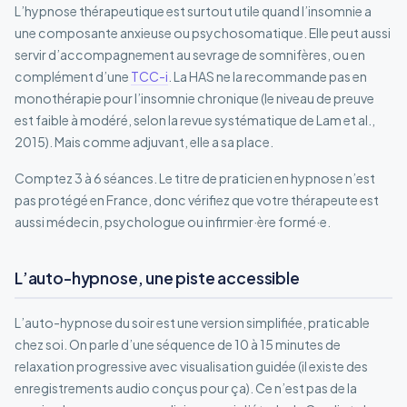
L’hypnose thérapeutique est surtout utile quand l’insomnie a
une composante anxieuse ou psychosomatique. Elle peut aussi
servir d’accompagnement au sevrage de somnifères, ou en
complément d’une
TCC-i
. La HAS ne la recommande pas en
monothérapie pour l’insomnie chronique (le niveau de preuve
est faible à modéré, selon la revue systématique de Lam et al.,
2015). Mais comme adjuvant, elle a sa place.
Comptez 3 à 6 séances. Le titre de praticien en hypnose n’est
pas protégé en France, donc vérifiez que votre thérapeute est
aussi médecin, psychologue ou infirmier·ère formé·e.
L’auto-hypnose, une piste accessible
L’auto-hypnose du soir est une version simplifiée, praticable
chez soi. On parle d’une séquence de 10 à 15 minutes de
relaxation progressive avec visualisation guidée (il existe des
enregistrements audio conçus pour ça). Ce n’est pas de la