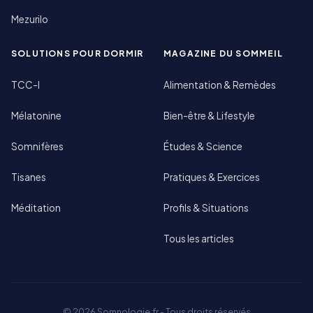
Mezurilo
SOLUTIONS POUR DORMIR
MAGAZINE DU SOMMEIL
TCC-I
Alimentation & Remèdes
Mélatonine
Bien-être & Lifestyle
Somnifères
Études & Science
Tisanes
Pratiques & Exercices
Méditation
Profils & Situations
Tous les articles
© 2026 Somnologie.fr - Tous droits réservés