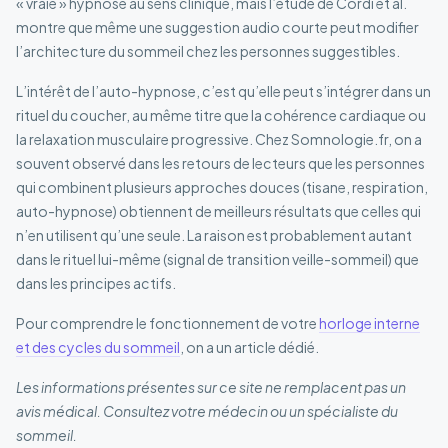
« vraie » hypnose au sens clinique, mais l’étude de Cordi et al.
montre que même une suggestion audio courte peut modifier
l’architecture du sommeil chez les personnes suggestibles.
L’intérêt de l’auto-hypnose, c’est qu’elle peut s’intégrer dans un
rituel du coucher, au même titre que la cohérence cardiaque ou
la relaxation musculaire progressive. Chez Somnologie.fr, on a
souvent observé dans les retours de lecteurs que les personnes
qui combinent plusieurs approches douces (tisane, respiration,
auto-hypnose) obtiennent de meilleurs résultats que celles qui
n’en utilisent qu’une seule. La raison est probablement autant
dans le rituel lui-même (signal de transition veille-sommeil) que
dans les principes actifs.
Pour comprendre le fonctionnement de votre
horloge interne
et des cycles du sommeil
, on a un article dédié.
Les informations présentes sur ce site ne remplacent pas un
avis médical. Consultez votre médecin ou un spécialiste du
sommeil.