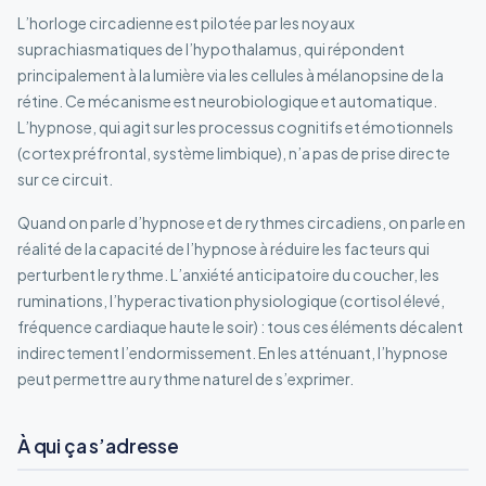
L’horloge circadienne est pilotée par les noyaux
suprachiasmatiques de l’hypothalamus, qui répondent
principalement à la lumière via les cellules à mélanopsine de la
rétine. Ce mécanisme est neurobiologique et automatique.
L’hypnose, qui agit sur les processus cognitifs et émotionnels
(cortex préfrontal, système limbique), n’a pas de prise directe
sur ce circuit.
Quand on parle d’hypnose et de rythmes circadiens, on parle en
réalité de la capacité de l’hypnose à réduire les facteurs qui
perturbent le rythme. L’anxiété anticipatoire du coucher, les
ruminations, l’hyperactivation physiologique (cortisol élevé,
fréquence cardiaque haute le soir) : tous ces éléments décalent
indirectement l’endormissement. En les atténuant, l’hypnose
peut permettre au rythme naturel de s’exprimer.
À qui ça s’adresse