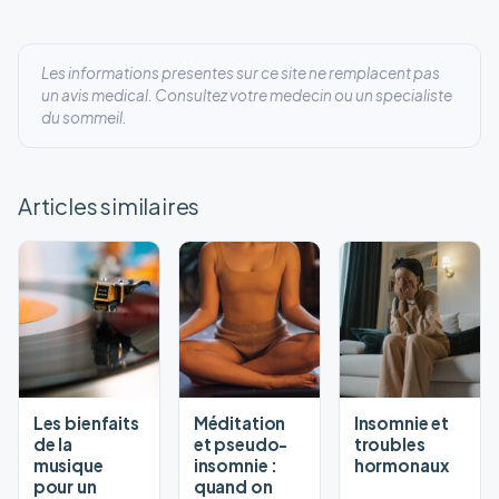
Les informations presentes sur ce site ne remplacent pas
un avis medical. Consultez votre medecin ou un specialiste
du sommeil.
Articles similaires
Les bienfaits
Méditation
Insomnie et
de la
et pseudo-
troubles
musique
insomnie :
hormonaux
pour un
quand on