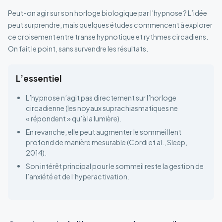
Peut-on agir sur son horloge biologique par l’hypnose ? L’idée
peut surprendre, mais quelques études commencent à explorer
ce croisement entre transe hypnotique et rythmes circadiens.
On fait le point, sans survendre les résultats.
L’essentiel
L’hypnose n’agit pas directement sur l’horloge
circadienne (les noyaux suprachiasmatiques ne
« répondent » qu’à la lumière).
En revanche, elle peut augmenter le sommeil lent
profond de manière mesurable (Cordi et al., Sleep,
2014).
Son intérêt principal pour le sommeil reste la gestion de
l’anxiété et de l’hyperactivation.