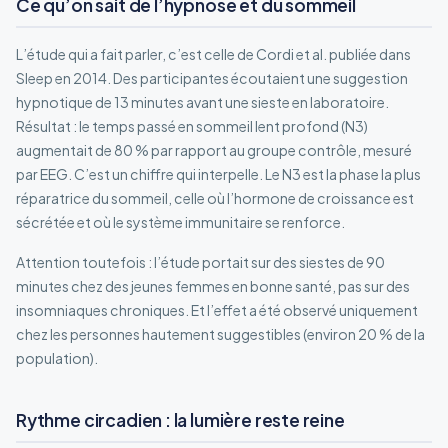
Ce qu’on sait de l’hypnose et du sommeil
L’étude qui a fait parler, c’est celle de Cordi et al. publiée dans
Sleep en 2014. Des participantes écoutaient une suggestion
hypnotique de 13 minutes avant une sieste en laboratoire.
Résultat : le temps passé en sommeil lent profond (N3)
augmentait de 80 % par rapport au groupe contrôle, mesuré
par EEG. C’est un chiffre qui interpelle. Le N3 est la phase la plus
réparatrice du sommeil, celle où l’hormone de croissance est
sécrétée et où le système immunitaire se renforce.
Attention toutefois : l’étude portait sur des siestes de 90
minutes chez des jeunes femmes en bonne santé, pas sur des
insomniaques chroniques. Et l’effet a été observé uniquement
chez les personnes hautement suggestibles (environ 20 % de la
population).
Rythme circadien : la lumière reste reine