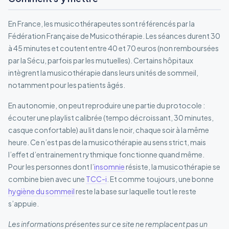
En France, les musicothérapeutes sont référencés par la
Fédération Française de Musicothérapie. Les séances durent 30
à 45 minutes et coutent entre 40 et 70 euros (non remboursées
par la Sécu, parfois par les mutuelles). Certains hôpitaux
intègrent la musicothérapie dans leurs unités de sommeil,
notamment pour les patients âgés.
En autonomie, on peut reproduire une partie du protocole :
écouter une playlist calibrée (tempo décroissant, 30 minutes,
casque confortable) au lit dans le noir, chaque soir à la même
heure. Ce n’est pas de la musicothérapie au sens strict, mais
l’effet d’entrainement rythmique fonctionne quand même.
Pour les personnes dont l’
insomnie
résiste, la musicothérapie se
combine bien avec une
TCC-i
. Et comme toujours, une bonne
hygiène du sommeil
reste la base sur laquelle tout le reste
s’appuie.
Les informations présentes sur ce site ne remplacent pas un