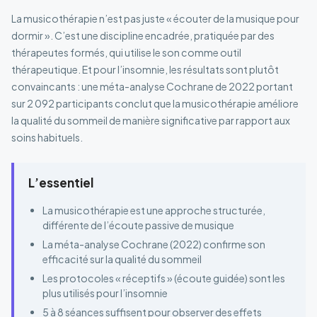
La musicothérapie n’est pas juste « écouter de la musique pour
dormir ». C’est une discipline encadrée, pratiquée par des
thérapeutes formés, qui utilise le son comme outil
thérapeutique. Et pour l’insomnie, les résultats sont plutôt
convaincants : une méta-analyse Cochrane de 2022 portant
sur 2 092 participants conclut que la musicothérapie améliore
la qualité du sommeil de manière significative par rapport aux
soins habituels.
L’essentiel
La musicothérapie est une approche structurée,
différente de l’écoute passive de musique
La méta-analyse Cochrane (2022) confirme son
efficacité sur la qualité du sommeil
Les protocoles « réceptifs » (écoute guidée) sont les
plus utilisés pour l’insomnie
5 à 8 séances suffisent pour observer des effets