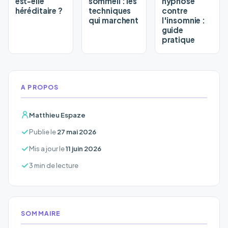
est-elle
sommeil : les
hypnose
héréditaire ?
techniques
contre
qui marchent
l'insomnie :
guide
pratique
A PROPOS
Matthieu Espaze
Publie le
27 mai 2026
Mis a jour le
11 juin 2026
3 min de lecture
SOMMAIRE