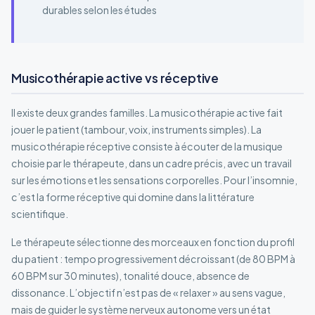
durables selon les études
Musicothérapie active vs réceptive
Il existe deux grandes familles. La musicothérapie active fait
jouer le patient (tambour, voix, instruments simples). La
musicothérapie réceptive consiste à écouter de la musique
choisie par le thérapeute, dans un cadre précis, avec un travail
sur les émotions et les sensations corporelles. Pour l’insomnie,
c’est la forme réceptive qui domine dans la littérature
scientifique.
Le thérapeute sélectionne des morceaux en fonction du profil
du patient : tempo progressivement décroissant (de 80 BPM à
60 BPM sur 30 minutes), tonalité douce, absence de
dissonance. L’objectif n’est pas de « relaxer » au sens vague,
mais de guider le système nerveux autonome vers un état