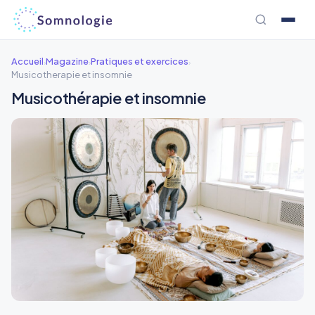
Aller
au
contenu
Accueil
Magazine
Pratiques et exercices
›
›
›
Musicotherapie et insomnie
Musicothérapie et insomnie