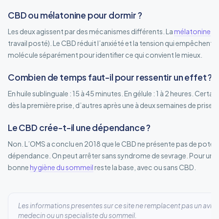
CBD ou mélatonine pour dormir ?
Les deux agissent par des mécanismes différents. La
mélatonine
re
travail posté). Le CBD réduit l’anxiété et la tension qui empêchent
molécule séparément pour identifier ce qui convient le mieux.
Combien de temps faut-il pour ressentir un effet ?
En huile sublinguale : 15 à 45 minutes. En gélule : 1 à 2 heures. Certai
dès la première prise, d’autres après une à deux semaines de prise 
Le CBD crée-t-il une dépendance ?
Non. L’OMS a conclu en 2018 que le CBD ne présente pas de potenti
dépendance. On peut arrêter sans syndrome de sevrage. Pour un
bonne
hygiène du sommeil
reste la base, avec ou sans CBD.
Les informations presentes sur ce site ne remplacent pas un avis
medecin ou un specialiste du sommeil.