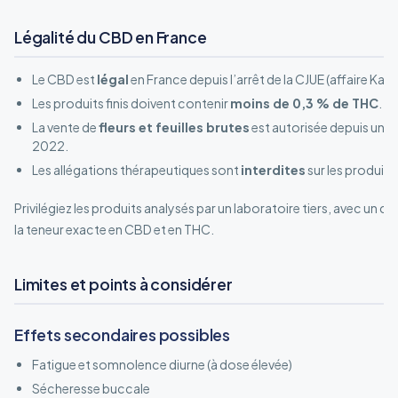
Légalité du CBD en France
Le CBD est
légal
en France depuis l’arrêt de la CJUE (affaire Ka
Les produits finis doivent contenir
moins de 0,3 % de THC
.
La vente de
fleurs et feuilles brutes
est autorisée depuis une 
2022.
Les allégations thérapeutiques sont
interdites
sur les produits
Privilégiez les produits analysés par un laboratoire tiers, avec un c
la teneur exacte en CBD et en THC.
Limites et points à considérer
Effets secondaires possibles
Fatigue et somnolence diurne (à dose élevée)
Sécheresse buccale