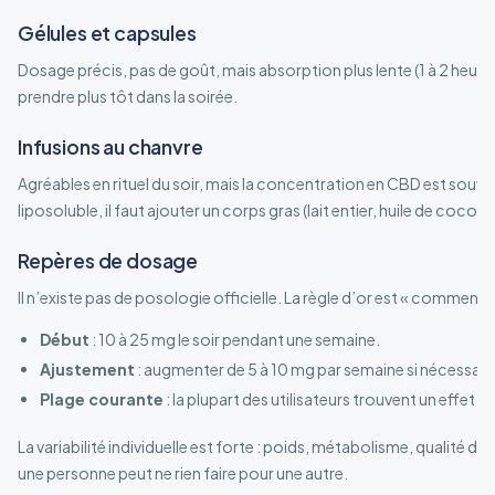
Gélules et capsules
Dosage précis, pas de goût, mais absorption plus lente (1 à 2 heures)
prendre plus tôt dans la soirée.
Infusions au chanvre
Agréables en rituel du soir, mais la concentration en CBD est souven
liposoluble, il faut ajouter un corps gras (lait entier, huile de coco)
Repères de dosage
Il n’existe pas de posologie officielle. La règle d’or est « commen
Début
: 10 à 25 mg le soir pendant une semaine.
Ajustement
: augmenter de 5 à 10 mg par semaine si nécessair
Plage courante
: la plupart des utilisateurs trouvent un effet e
La variabilité individuelle est forte : poids, métabolisme, qualité d
une personne peut ne rien faire pour une autre.