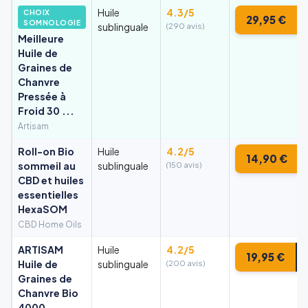
Huile
4.3/5
CHOIX
29,95 €
SOMNOLOGIE
sublinguale
(290 avis)
Meilleure
Huile de
Graines de
Chanvre
Pressée à
Froid 30 ...
Artisam
Roll-on Bio
Huile
4.2/5
14,90 €
sommeil au
sublinguale
(150 avis)
CBD et huiles
essentielles
HexaSOM
CBD Home Oils
ARTISAM
Huile
4.2/5
19,95 €
Huile de
sublinguale
(200 avis)
Graines de
Chanvre Bio
4000 –