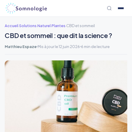
Aller
au
contenu
Accueil
Solutions
Naturel
Plantes
CBD et sommeil
›
›
›
›
CBD et sommeil : que dit la science ?
Matthieu Espaze
Mis à jour le 12 juin 2026
6 min de lecture