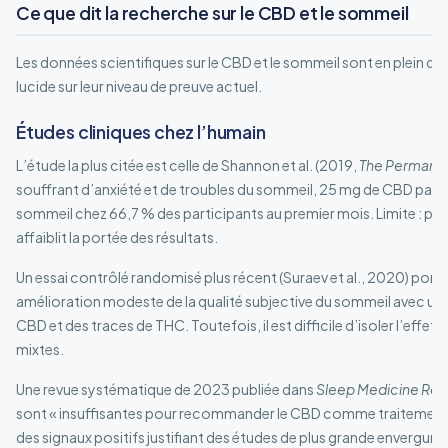
Ce que dit la recherche sur le CBD et le sommeil
Les données scientifiques sur le CBD et le sommeil sont en plein dé
lucide sur leur niveau de preuve actuel.
Études cliniques chez l’humain
L’étude la plus citée est celle de Shannon et al. (2019,
The Permanen
souffrant d’anxiété et de troubles du sommeil, 25 mg de CBD par j
sommeil chez 66,7 % des participants au premier mois. Limite : pa
affaiblit la portée des résultats.
Un essai contrôlé randomisé plus récent (Suraev et al., 2020) port
amélioration modeste de la qualité subjective du sommeil avec un
CBD et des traces de THC. Toutefois, il est difficile d’isoler l’effe
mixtes.
Une revue systématique de 2023 publiée dans
Sleep Medicine Rev
sont « insuffisantes pour recommander le CBD comme traitement d
des signaux positifs justifiant des études de plus grande envergure.