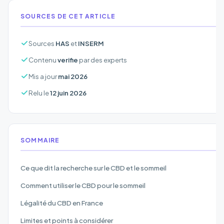
SOURCES DE CET ARTICLE
Sources
HAS
et
INSERM
Contenu
verifie
par des experts
Mis a jour
mai 2026
Relu le
12 juin 2026
SOMMAIRE
Ce que dit la recherche sur le CBD et le sommeil
Comment utiliser le CBD pour le sommeil
Légalité du CBD en France
Limites et points à considérer