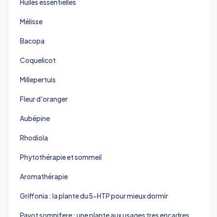
Huiles essentielles
Mélisse
Bacopa
Coquelicot
Millepertuis
Fleur d'oranger
Aubépine
Rhodiola
Phytothérapie et sommeil
Aromathérapie
Griffonia : la plante du 5-HTP pour mieux dormir
Pavot somnifere : une plante aux usages tres encadres