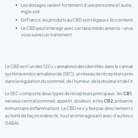
Les dosages varient fortement d’une personne à l’autre, g
mg le soir.
En France, les produits au CBD sont légaux s’ils contienn
Le CBD peut interagir avec certains médicaments – un avi
vous suivez un traitement.
Le CBD est l’un des 120+ cannabinoïdes identifiés dans le cannabis 
système endocannabinoïde (SEC), un réseau de récepteurs présent
dans la régulation du sommeil, de l’humeur, de la douleur et de l’in
Le SEC comporte deux types de récepteurs principaux : les
CB1
, c
nerveux central (sommeil, appétit, douleur), et les
CB2
, présents s
immunitaire (inflammation). Le CBD ne s’y fixe pas directement com
activité de façon indirecte, tout en interagissant avec d’autres s
GABA).