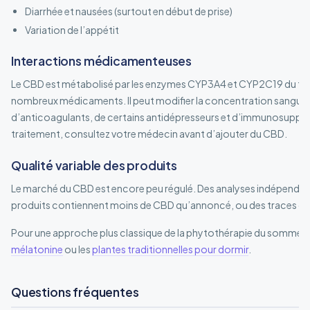
Diarrhée et nausées (surtout en début de prise)
Variation de l’appétit
Interactions médicamenteuses
Le CBD est métabolisé par les enzymes CYP3A4 et CYP2C19 du foie
nombreux médicaments. Il peut modifier la concentration sanguine
d’anticoagulants, de certains antidépresseurs et d’immunosuppres
traitement, consultez votre médecin avant d’ajouter du CBD.
Qualité variable des produits
Le marché du CBD est encore peu régulé. Des analyses indépendan
produits contiennent moins de CBD qu’annoncé, ou des traces de T
Pour une approche plus classique de la phytothérapie du sommeil, o
mélatonine
ou les
plantes traditionnelles pour dormir
.
Questions fréquentes