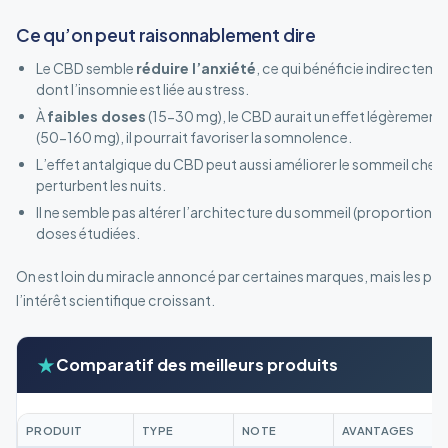
Ce qu’on peut raisonnablement dire
Le CBD semble
réduire l’anxiété
, ce qui bénéficie indirectem
dont l’insomnie est liée au stress.
À
faibles doses
(15-30 mg), le CBD aurait un effet légèrement év
(50-160 mg), il pourrait favoriser la somnolence.
L’effet antalgique du CBD peut aussi améliorer le sommeil chez 
perturbent les nuits.
Il ne semble pas altérer l’architecture du sommeil (proportions
doses étudiées.
On est loin du miracle annoncé par certaines marques, mais les pistes
l’intérêt scientifique croissant.
★
Comparatif des meilleurs produits
PRODUIT
TYPE
NOTE
AVANTAGES