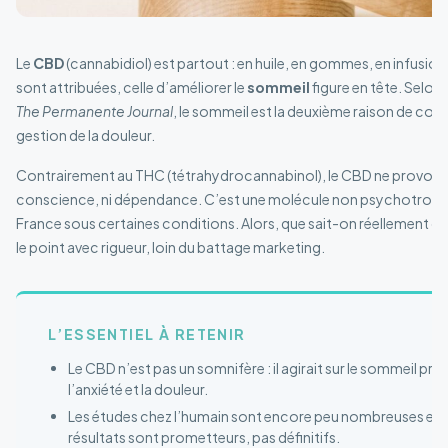
Le
CBD
(cannabidiol) est partout : en huile, en gommes, en infusions
sont attribuées, celle d’améliorer le
sommeil
figure en tête. Selon
The Permanente Journal
, le sommeil est la deuxième raison de co
gestion de la douleur.
Contrairement au THC (tétrahydrocannabinol), le CBD ne provoque n
conscience, ni dépendance. C’est une molécule non psychotrope e
France sous certaines conditions. Alors, que sait-on réellement de 
le point avec rigueur, loin du battage marketing.
L’ESSENTIEL À RETENIR
Le CBD n’est pas un somnifère : il agirait sur le sommeil pr
l’anxiété et la douleur.
Les études chez l’humain sont encore peu nombreuses et de 
résultats sont prometteurs, pas définitifs.