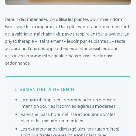
Depuis des millénaires, on utilise les plantes pour mieux dormir.
Bien avant les comprimés et les gélules, nos ancêtres infusaient
de la valériane, mâchaient du pavot, respiraient de la lavande. La
phytothérapie – littéralement « le soin par les plantes » – reste
aujourd’hui l’une des approches les plus accessibles pour
retrouver un sommeil de qualité, sans passer par la case
ordonnance.
L’ESSENTIEL À RETENIR
La phytothérapie est recommandée en première
intention pour les insomnies légères à modérées
Valériane, passiflore, mélisse et houblon sont les
plantes les mieux documentées
Les extraits standardisés (gélules, teintures mères)
sont plus fiables que les infusions classiques