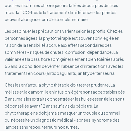
pour les insomnies chroniques installées depuis plus de trois
mois, la TCC-I reste le traitement de référence – les plantes
peuvent alors jouer un rôle complémentaire.
Les besoins et les précautions varient selon les profils. Chez les
personnes âgées, la phytothérapie est souvent privilégiée en
raison de la sensibilité accrue aux effets secondaires des
somnifères – risques de chutes, confusion, dépendance. La
valériane et la passiflore sont généralement bien tolérées après
65 ans, à condition de vérifier l’absence d’interactions avec les
traitements en cours (anticoagulants, antihypertenseurs).
Chez les enfants, la phytothérapie doit rester prudente. La
mélisse et la camomille en infusion légère sont acceptables dès
3 ans, mais les extraits concentrés et les huiles essentielles sont
déconseillés avant 12 ans sauf avis du pédiatre. La
phytothérapie ne doit jamais masquer un trouble du sommeil
qui nécessite un diagnostic médical – apnées, syndrome des
jambes sans repos, terreurs nocturnes.