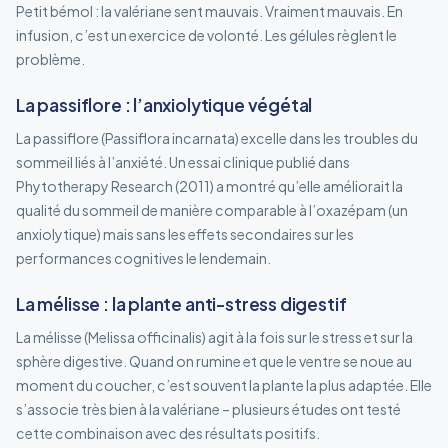
Petit bémol : la valériane sent mauvais. Vraiment mauvais. En
infusion, c’est un exercice de volonté. Les gélules règlent le
problème.
La passiflore : l’anxiolytique végétal
La passiflore (Passiflora incarnata) excelle dans les troubles du
sommeil liés à l’anxiété. Un essai clinique publié dans
Phytotherapy Research (2011) a montré qu’elle améliorait la
qualité du sommeil de manière comparable à l’oxazépam (un
anxiolytique) mais sans les effets secondaires sur les
performances cognitives le lendemain.
La mélisse : la plante anti-stress digestif
La mélisse (Melissa officinalis) agit à la fois sur le stress et sur la
sphère digestive. Quand on rumine et que le ventre se noue au
moment du coucher, c’est souvent la plante la plus adaptée. Elle
s’associe très bien à la valériane – plusieurs études ont testé
cette combinaison avec des résultats positifs.