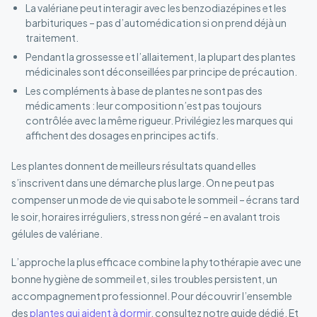
La valériane peut interagir avec les benzodiazépines et les
barbituriques – pas d’automédication si on prend déjà un
traitement.
Pendant la grossesse et l’allaitement, la plupart des plantes
médicinales sont déconseillées par principe de précaution.
Les compléments à base de plantes ne sont pas des
médicaments : leur composition n’est pas toujours
contrôlée avec la même rigueur. Privilégiez les marques qui
affichent des dosages en principes actifs.
Les plantes donnent de meilleurs résultats quand elles
s’inscrivent dans une démarche plus large. On ne peut pas
compenser un mode de vie qui sabote le sommeil – écrans tard
le soir, horaires irréguliers, stress non géré – en avalant trois
gélules de valériane.
L’approche la plus efficace combine la phytothérapie avec une
bonne hygiène de sommeil et, si les troubles persistent, un
accompagnement professionnel. Pour découvrir l’ensemble
des
plantes qui aident à dormir
, consultez notre guide dédié. Et