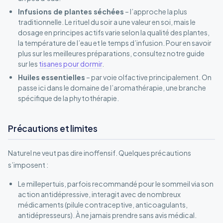
Infusions de plantes séchées
– l’approche la plus
traditionnelle. Le rituel du soir a une valeur en soi, mais le
dosage en principes actifs varie selon la qualité des plantes,
la température de l’eau et le temps d’infusion. Pour en savoir
plus sur les meilleures préparations, consultez notre guide
sur les
tisanes pour dormir
.
Huiles essentielles
– par voie olfactive principalement. On
passe ici dans le domaine de l’aromathérapie, une branche
spécifique de la phytothérapie.
Précautions et limites
Naturel ne veut pas dire inoffensif. Quelques précautions
s’imposent :
Le millepertuis, parfois recommandé pour le sommeil via son
action antidépressive, interagit avec de nombreux
médicaments (pilule contraceptive, anticoagulants,
antidépresseurs). À ne jamais prendre sans avis médical.