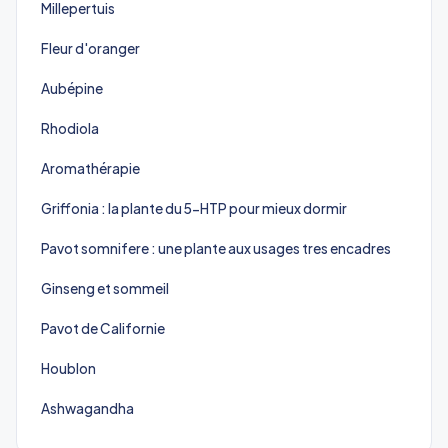
Millepertuis
Fleur d'oranger
Aubépine
Rhodiola
Aromathérapie
Griffonia : la plante du 5-HTP pour mieux dormir
Pavot somnifere : une plante aux usages tres encadres
Ginseng et sommeil
Pavot de Californie
Houblon
Ashwagandha