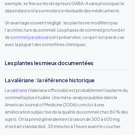
exemple, se fixe sur les récepteurs GABA-A sans provoquer la
dépendance ni la somnolence résiduelle des médicaments.
Un avantage souvent négligé : les plantes ne modifient pas
l’architecture du sommeil. Les phases de sommeil profond et
de
sommeil paradoxal
sont préservées, ce qui n’est pas le cas
avec la plupart des somnifères chimiques.
Les plantes les mieux documentées
La valériane : la référence historique
La
valériane
(Valeriana officinalis) est probablement la plante du
sommeil la plus étudiée. Une méta-analyse publiée dans le
American Journal of Medicine (2006) conclut à une
amélioration subjective de la qualité du sommeil chez 80 % des
sujets. On la prend généralement à raison de 300 à 600 mg
d’extrait standardisé, 30 minutes à 1 heure avant le coucher.