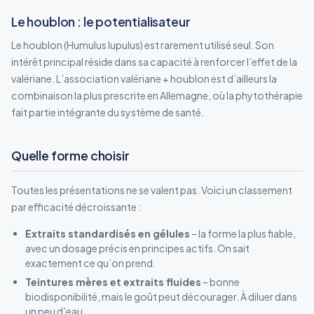
Le houblon : le potentialisateur
Le houblon (Humulus lupulus) est rarement utilisé seul. Son
intérêt principal réside dans sa capacité à renforcer l’effet de la
valériane. L’association valériane + houblon est d’ailleurs la
combinaison la plus prescrite en Allemagne, où la phytothérapie
fait partie intégrante du système de santé.
Quelle forme choisir
Toutes les présentations ne se valent pas. Voici un classement
par efficacité décroissante :
Extraits standardisés en gélules
– la forme la plus fiable,
avec un dosage précis en principes actifs. On sait
exactement ce qu’on prend.
Teintures mères et extraits fluides
– bonne
biodisponibilité, mais le goût peut décourager. À diluer dans
un peu d’eau.