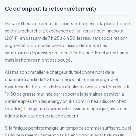
Ce qu’on peut faire (concrètement)
Décaler l’heure de début des cours est la mesure la plus efficace
selon la recherche. L’expérience de l’université du Minnesota
(2014) : en passant de 7 h 25 à 8 h 30, les résultats scolaires ont
augmenté, la somnolence en classe a diminué, et les
symptômes dépressifs ont reculé. En France, le débat est lancé
mais les horaires n’ont pas bougé.
À la maison : installer le chargeur du téléphone hors de la
chambre à partir de 22 h (pas négociable, même si ça râle),
maintenir des horaires de lever réguliers le week-end (pas plus de
1 h 30 de grasse matinée par rapport à la semaine), et éviter la
caféine après 14 h (les energy drinks sont un fléau discret chez
les ados). L’
hygiène du sommeil
classique s’applique, avec des
adaptations au contexte adolescent.
Si la fatigue persiste malgré un temps de sommeil suffisant, ou si
l’ado ne parvient vraiment pas à s’endormir avant 1 h du matin