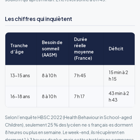
Les chiffres qui inquiètent
Durée
Besoin de
Tranche
réelle
sommeil
Déficit
d’âge
moyenne
(AASM)
(France)
15 min à 2
13-15 ans
8 à 10 h
7 h 45
h 15
43 min à 2
16-18 ans
8 à 10 h
7 h 17
h 43
Selon l’enquête HBSC 2022 (Health Behaviour in School-aged
Children), seulement 25 % des lycéen·ne·s français·es dorment
8 heures ou plus en semaine. Le week-end, ils récupèrent en
dormant 1 à 3 heures de plus, mais cette stratégie ne compense