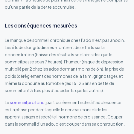
qu’une partie de la dette accumulée.
Les conséquences mesurées
Le manque de sommeil chronique chez l’ado n’est pas anodin.
Les études longitudinales montrent des effets sur la
concentration (baisse des résultats scolaires dès que le
sommeil passe sous 7 heures), l’humeur (risque de dépression
multiplié par 2 chez les ados dormant moins de 6 h), la prise de
poids (dérèglement des hormones de la faim, grignotage), et
même la conduite automobile (les 16-25 ans en dette de
sommeil ont 3 fois plus d’accidents que les autres).
Le
sommeil profond
, particulièrement riche à l’adolescence,
est la phase pendant laquelle le cerveau consolide les
apprentissages et sécrète l’hormone de croissance. Couper
dans le sommeil d’un ado, c’est couper dans sa construction.