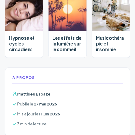
Hypnose et
Les effets de
Musicothéra
cycles
la lumière sur
pie et
circadiens
le sommeil
insomnie
A PROPOS
Matthieu Espaze
Publie le
27 mai 2026
Mis a jour le
11 juin 2026
3 min de lecture