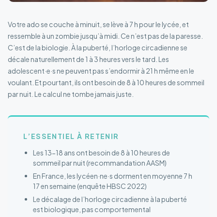
Votre ado se couche à minuit, se lève à 7 h pour le lycée, et
ressemble à un zombie jusqu’à midi. Ce n’est pas de la paresse.
C’est de la biologie. À la puberté, l’horloge circadienne se
décale naturellement de 1 à 3 heures vers le tard. Les
adolescent·e·s ne peuvent pas s’endormir à 21 h même en le
voulant. Et pourtant, ils ont besoin de 8 à 10 heures de sommeil
par nuit. Le calcul ne tombe jamais juste.
L’ESSENTIEL À RETENIR
Les 13-18 ans ont besoin de 8 à 10 heures de
sommeil par nuit (recommandation AASM)
En France, les lycéen·ne·s dorment en moyenne 7 h
17 en semaine (enquête HBSC 2022)
Le décalage de l’horloge circadienne à la puberté
est biologique, pas comportemental