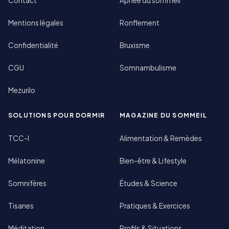
Contact
Apnée du sommeil
Mentions légales
Ronflement
Confidentialité
Bruxisme
CGU
Somnambulisme
Mezurilo
SOLUTIONS POUR DORMIR
MAGAZINE DU SOMMEIL
TCC-I
Alimentation & Remèdes
Mélatonine
Bien-être & Lifestyle
Somnifères
Études & Science
Tisanes
Pratiques & Exercices
Méditation
Profils & Situations