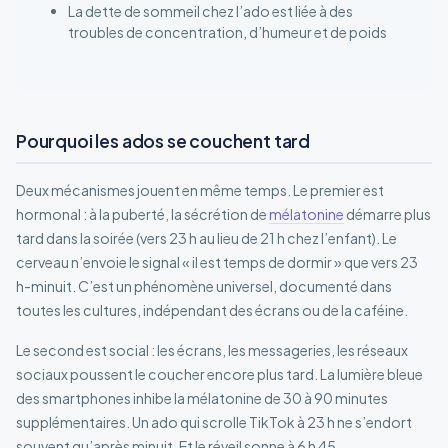
La dette de sommeil chez l’ado est liée à des
troubles de concentration, d’humeur et de poids
Pourquoi les ados se couchent tard
Deux mécanismes jouent en même temps. Le premier est
hormonal : à la puberté, la sécrétion de
mélatonine
démarre plus
tard dans la soirée (vers 23 h au lieu de 21 h chez l’enfant). Le
cerveau n’envoie le signal « il est temps de dormir » que vers 23
h-minuit. C’est un phénomène universel, documenté dans
toutes les cultures, indépendant des écrans ou de la caféine.
Le second est social : les écrans, les messageries, les réseaux
sociaux poussent le coucher encore plus tard. La lumière bleue
des smartphones inhibe la mélatonine de 30 à 90 minutes
supplémentaires. Un ado qui scrolle TikTok à 23 h ne s’endort
souvent qu’après minuit. Et le réveil sonne à 6 h 45.