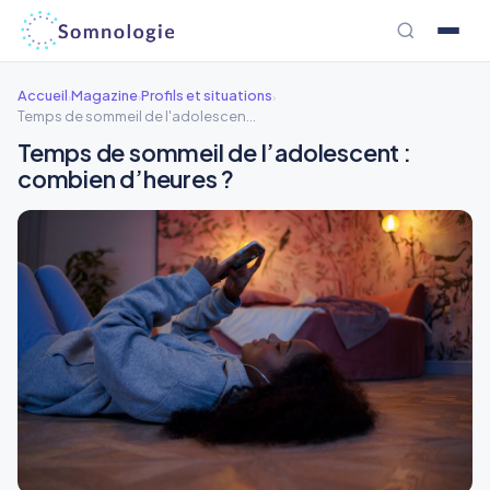
Aller
au
contenu
Accueil
Magazine
Profils et situations
›
›
›
Temps de sommeil de l'adolescent : combien d'heures ?
Temps de sommeil de l’adolescent :
combien d’heures ?