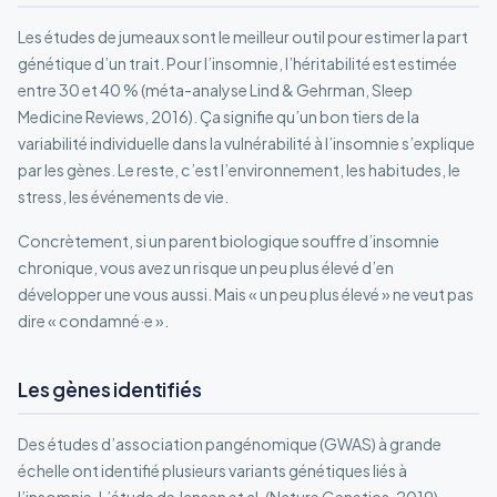
Les études de jumeaux sont le meilleur outil pour estimer la part
génétique d’un trait. Pour l’insomnie, l’héritabilité est estimée
entre 30 et 40 % (méta-analyse Lind & Gehrman, Sleep
Medicine Reviews, 2016). Ça signifie qu’un bon tiers de la
variabilité individuelle dans la vulnérabilité à l’insomnie s’explique
par les gènes. Le reste, c’est l’environnement, les habitudes, le
stress, les événements de vie.
Concrètement, si un parent biologique souffre d’insomnie
chronique, vous avez un risque un peu plus élevé d’en
développer une vous aussi. Mais « un peu plus élevé » ne veut pas
dire « condamné·e ».
Les gènes identifiés
Des études d’association pangénomique (GWAS) à grande
échelle ont identifié plusieurs variants génétiques liés à
l’insomnie. L’étude de Jansen et al. (Nature Genetics, 2019),