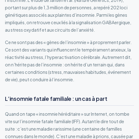
portant sur plus de 1,3 million de personnes, a repéré 202 loci
génétiques associés aux plaintes d’insomnie. Parmi les gènes
impliqués, on retrouve ceux liés à la signalisation GABAergique,
au stress oxydatif et aux circuits de l’anxiété.
Ce ne sont pas des « gènes de l’insomnie » à proprement parler.
Ce sont des variants qui influencent le tempérament anxieux, la
réactivité au stress, l’hyperactivation cérébrale. Autrement dit,
on n’hérite pas de l’insomnie : on hérite d’un terrain qui, dans
certaines conditions (stress, mauvaises habitudes, événement
de vie), peut conduire à l’insomnie.
L’insomnie fatale familiale : un cas à part
Quand on tape « insomnie héréditaire » sur Internet, on tombe
vite sur l’insomnie fatale familiale (IFF). Autant le dire tout de
suite : c’est une maladie rarissime (une centaine de familles
connues dans le monde). C’est une maladie à prions, causée par