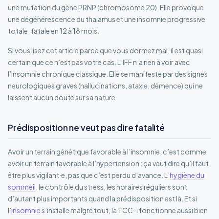
une mutation du gène PRNP (chromosome 20). Elle provoque
une dégénérescence du thalamus et une insomnie progressive
totale, fatale en 12 à 18 mois.
Si vous lisez cet article parce que vous dormez mal, il est quasi
certain que ce n’est pas votre cas. L’IFF n’a rien à voir avec
l’insomnie chronique classique. Elle se manifeste par des signes
neurologiques graves (hallucinations, ataxie, démence) qui ne
laissent aucun doute sur sa nature.
Prédisposition ne veut pas dire fatalité
Avoir un terrain génétique favorable à l’insomnie, c’est comme
avoir un terrain favorable à l’hypertension : ça veut dire qu’il faut
être plus vigilant·e, pas que c’est perdu d’avance. L’
hygiène du
sommeil
, le contrôle du stress, les horaires réguliers sont
d’autant plus importants quand la prédisposition est là. Et si
l’
insomnie
s’installe malgré tout, la TCC-i fonctionne aussi bien