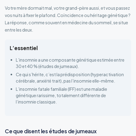
Votre mère dormait mal, votre grand-père aussi, et vous passez
vos nuits à fixer le plafond. Coïncidence ou héritage génétique ?
La réponse, comme souvent en médecine du sommeil, se situe
entre les deux.
L’essentiel
L’insomnie a une composante génétique estimée entre
30 et 40 % (études de jumeaux).
Ce qui s’hérite, c’est la prédisposition (hyperactivation
cérébrale, anxiété trait), pas l’insomnie elle-même.
L’insomnie fatale familiale (IFF) est une maladie
génétique rarissime, totalement différente de
l’insomnie classique.
Ce que disent les études de jumeaux