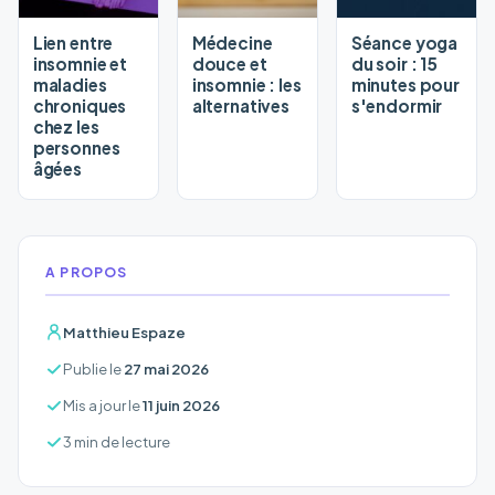
Lien entre
Médecine
Séance yoga
insomnie et
douce et
du soir : 15
maladies
insomnie : les
minutes pour
chroniques
alternatives
s'endormir
chez les
personnes
âgées
A PROPOS
Matthieu Espaze
Publie le
27 mai 2026
Mis a jour le
11 juin 2026
3 min de lecture