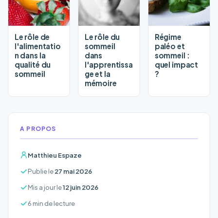
Le rôle de
Le rôle du
Régime
l'alimentatio
sommeil
paléo et
n dans la
dans
sommeil :
qualité du
l'apprentissa
quel impact
sommeil
ge et la
?
mémoire
A PROPOS
Matthieu Espaze
Publie le
27 mai 2026
Mis a jour le
12 juin 2026
6 min de lecture