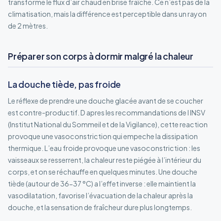
transforme le flux d’air chaud en brise fraîche. Ce n’est pas de la
climatisation, mais la différence est perceptible dans un rayon
de 2 mètres.
Préparer son corps à dormir malgré la chaleur
La douche tiède, pas froide
Le réflexe de prendre une douche glacée avant de se coucher
est contre-productif. D apres les recommandations de l INSV
(Institut National du Sommeil et de la Vigilance), cette reaction
provoque une vasoconstriction qui empeche la dissipation
thermique. L’eau froide provoque une vasoconstriction : les
vaisseaux se resserrent, la chaleur reste piégée à l’intérieur du
corps, et on se réchauffe en quelques minutes. Une douche
tiède (autour de 36-37 °C) a l’effet inverse : elle maintient la
vasodilatation, favorise l’évacuation de la chaleur après la
douche, et la sensation de fraîcheur dure plus longtemps.