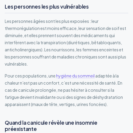
Les personnes les plus vulnérables
Les personnes âgées sont les plus exposées : leur
thermorégulation est moins efficace, leur sensation de soif est
diminuée, et elles prennent souvent des médicaments qui
interfèrent avec la transpiration (diurétiques, bêtabloquants,
anticholinergiques). Les nourrissons, les femmes enceintes et
les personnes souffrant de maladies chroniques sont aussi plus
vulnérables.
Pour ces populations, une
hygiène du sommeil
adaptée à la
chaleur n’est pas un confort, c’est une nécessité de santé. En
cas de canicule prolongée, ne pas hésiter à consulter si la
fatigue devient invalidante ou si des signes de déshydratation
apparaissent (maux de tête, vertiges, urines foncées).
Quand la canicule révèle une insomnie
préexistante