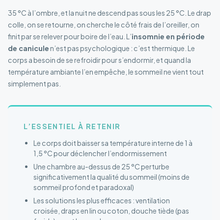
35 °C à l’ombre, et la nuit ne descend pas sous les 25 °C. Le drap
colle, on se retourne, on cherche le côté frais de l’oreiller, on
finit par se relever pour boire de l’eau. L’
insomnie en période
de canicule
n’est pas psychologique : c’est thermique. Le
corps a besoin de se refroidir pour s’endormir, et quand la
température ambiante l’en empêche, le sommeil ne vient tout
simplement pas.
L’ESSENTIEL À RETENIR
Le corps doit baisser sa température interne de 1 à
1,5 °C pour déclencher l’endormissement
Une chambre au-dessus de 25 °C perturbe
significativement la qualité du sommeil (moins de
sommeil profond et paradoxal)
Les solutions les plus efficaces : ventilation
croisée, draps en lin ou coton, douche tiède (pas