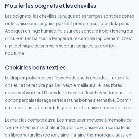
Mouiller les poignets et les chevilles
Les poignets, les chevilles, la nuque et les tempes sont des zones
où les vaisseaux sanguins passent près de la surface de la peau.
Appliquer un linge humide frais sur ces zones refroidit le sang qui
circule et fait baisser la température centrale rapidement. C’est
une technique de premiers secours adaptée au confort
nocturne.
Choisir les bons textiles
Le drap en polyester est l’ennemi des nuits chaudes. Il retient la
chaleur et ne respire pas. Le lin est le meilleur allié : ses fibres
creuses absorbent l’humidité et restent fraîches au toucher. Le
coton percale (tissage serré) est une bonne alternative. Dormir
nu ou en sous-vêtements légers en coton laisse la peau respirer.
Le matelas compte aussi. Les matelas en mousse à mémoire de
forme retiennent la chaleur. Si possible, passer à un surmatelas
en fibres naturelles (coton, laine – la laine thermorégule aussi en