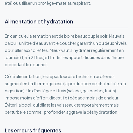
été) ou utiliser un protège-matelas respirant.
Alimentation et hydratation
En canicule, la tentation est de boire beaucoup le soir. Mauvais
calcul : un litre d’eau avant le coucher garantit un ou deux réveils
pour aller aux toilettes. Mieux vaut s’hydrater régulièrement en
journée (1,5 à 2 litres) et limiter les apports liquides dans l’heure
précédant le coucher.
Côté alimentation, les repas lourds et riches en protéines
augmentent la thermogenèse (la production de chaleur liée à la
digestion). Un dîner léger et frais (salade, gaspacho, fruits)
impose moins d’effort digestif et dégage moins de chaleur.
Éviter l’alcool, qui dilate les vaisseaux temporairement mais
perturbe le sommeil profond et aggrave la déshydratation.
Les erreurs fréquentes