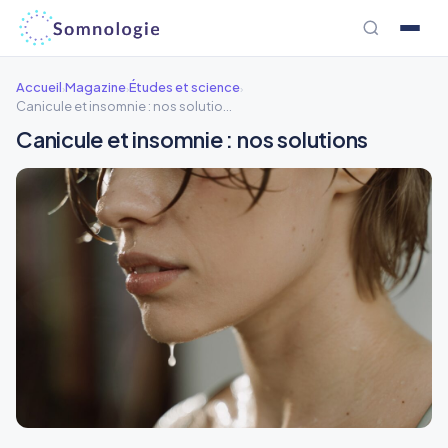
Aller
au
contenu
Accueil
Magazine
Études et science
›
›
›
Canicule et insomnie : nos solutions
Canicule et insomnie : nos solutions