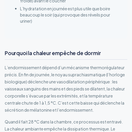
froide) avant le coucher
L’hydratation en journée est plus utile que boire
beaucoup le soir (qui provoque des réveils pour
uriner)
Pourquoi la chaleur empêche de dormir
L’endormissement dépend d’un mécanisme thermorégulateur
précis. En fin de journée, le noyau suprachiasmatique (l’horloge
biologique) déclenche une vasodilatation périphérique : les
vaisseaux sanguins des mains et des pieds se dilatent, la chaleur
corporelle s’évacue par les extrémités, et la température
centrale chute de 1 à 1,5 °C. C’est cette baisse qui déclenche la
sécrétion de mélatonine et l’endormissement.
Quand il fait 28 °C dans la chambre, ce processus est entravé.
La chaleur ambiante empêche la dissipation thermique. Le