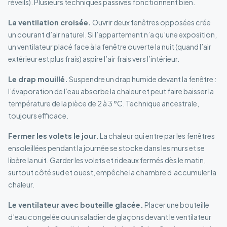
réveils). Plusieurs techniques passives fonctionnent bien.
La ventilation croisée.
Ouvrir deux fenêtres opposées crée
un courant d’air naturel. Si l’appartement n’a qu’une exposition,
un ventilateur placé face à la fenêtre ouverte la nuit (quand l’air
extérieur est plus frais) aspire l’air frais vers l’intérieur.
Le drap mouillé.
Suspendre un drap humide devant la fenêtre :
l’évaporation de l’eau absorbe la chaleur et peut faire baisser la
température de la pièce de 2 à 3 °C. Technique ancestrale,
toujours efficace.
Fermer les volets le jour.
La chaleur qui entre par les fenêtres
ensoleillées pendant la journée se stocke dans les murs et se
libère la nuit. Garder les volets et rideaux fermés dès le matin,
surtout côté sud et ouest, empêche la chambre d’accumuler la
chaleur.
Le ventilateur avec bouteille glacée.
Placer une bouteille
d’eau congelée ou un saladier de glaçons devant le ventilateur