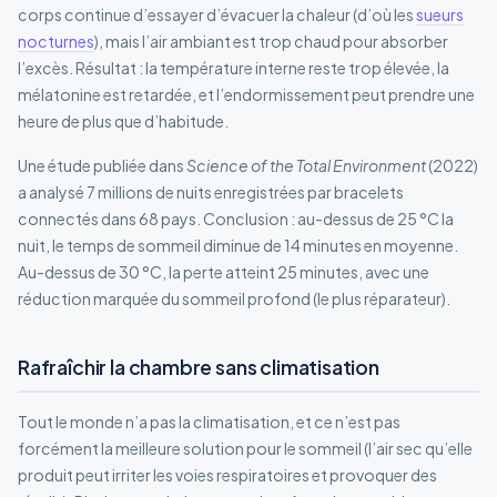
corps continue d’essayer d’évacuer la chaleur (d’où les
sueurs
nocturnes
), mais l’air ambiant est trop chaud pour absorber
l’excès. Résultat : la température interne reste trop élevée, la
mélatonine est retardée, et l’endormissement peut prendre une
heure de plus que d’habitude.
Une étude publiée dans
Science of the Total Environment
(2022)
a analysé 7 millions de nuits enregistrées par bracelets
connectés dans 68 pays. Conclusion : au-dessus de 25 °C la
nuit, le temps de sommeil diminue de 14 minutes en moyenne.
Au-dessus de 30 °C, la perte atteint 25 minutes, avec une
réduction marquée du sommeil profond (le plus réparateur).
Rafraîchir la chambre sans climatisation
Tout le monde n’a pas la climatisation, et ce n’est pas
forcément la meilleure solution pour le sommeil (l’air sec qu’elle
produit peut irriter les voies respiratoires et provoquer des