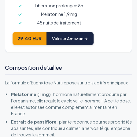
Liberation prolongee 8h
Melatonine 1,9 mg
45 nuits de traitement
29,40 EUR
Voir sur Amazon →
Composition detaillee
La formule d’Euphytose Nuit repose sur trois actifs principaux :
Melatonine (1 mg)
: hormone naturellement produite par
l’organisme, elle regule le cycle veille-sommeil. A cette dose,
elle est autorisee comme complement alimentaire en
France.
Extrait de passiflore
: plante reconnue pour ses propriétés
apaisantes, elle contribue a calmer la nervosité qui empeche
de trouver le sommeil.