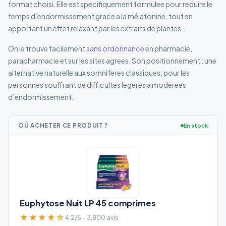
format choisi. Elle est specifiquement formulee pour reduire le
temps d’endormissement grace a la mélatonine, tout en
apportant un effet relaxant par les extraits de plantes.
On le trouve facilement
sans ordonnance
en pharmacie,
parapharmacie et sur les sites agrees. Son positionnement : une
alternative naturelle aux somniferes classiques, pour les
personnes souffrant de difficultes legeres a moderees
d’endormissement.
OÙ ACHETER CE PRODUIT ?
En stock
Euphytose Nuit LP 45 comprimes
★★★★☆
4.2/5 – 3,800 avis