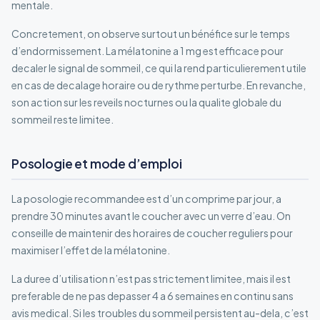
mentale.
Concretement, on observe surtout un bénéfice sur le temps
d’endormissement. La mélatonine a 1 mg est efficace pour
decaler le signal de sommeil, ce qui la rend particulierement utile
en cas de decalage horaire ou de rythme perturbe. En revanche,
son action sur les reveils nocturnes ou la qualite globale du
sommeil reste limitee.
Posologie et mode d’emploi
La posologie recommandee est d’un comprime par jour, a
prendre 30 minutes avant le coucher avec un verre d’eau. On
conseille de maintenir des horaires de coucher reguliers pour
maximiser l’effet de la mélatonine.
La duree d’utilisation n’est pas strictement limitee, mais il est
preferable de ne pas depasser 4 a 6 semaines en continu sans
avis medical. Si les troubles du sommeil persistent au-dela, c’est