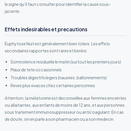
le signe qu’il faut consulter pour identifier la cause sous-
jacente.
Effets indesirables et precautions
Euphytose Nuit est généralement bien tolere. Les effets
secondaires rapportes sont rares et benins :
Somnolence residuelle le matin (surtout les premiers jours)
Maux de tete occasionnels
Troubles digestifs legers (nausees, ballonnements)
Reves plus vivaces chez certaines personnes
Attention, la mélatonine est deconseillee aux femmes enceintes
ou allaitantes, aux enfants de moins de 12 ans, et aux personnes
sous traitement immunosuppresseur ou anticoagulant. En cas
de doute, on en parle a son pharmacien ou a son medecin.