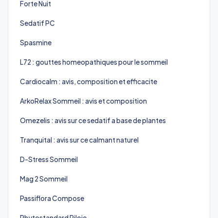
Forte Nuit
Sedatif PC
Spasmine
L72 : gouttes homeopathiques pour le sommeil
Cardiocalm : avis, composition et efficacite
ArkoRelax Sommeil : avis et composition
Omezelis : avis sur ce sedatif a base de plantes
Tranquital : avis sur ce calmant naturel
D-Stress Sommeil
Mag 2 Sommeil
Passiflora Compose
Phytostandard Pileje