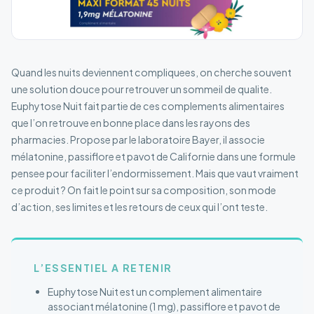
Quand les nuits deviennent compliquees, on cherche souvent
une solution douce pour retrouver un sommeil de qualite.
Euphytose Nuit fait partie de ces complements alimentaires
que l’on retrouve en bonne place dans les rayons des
pharmacies. Propose par le laboratoire Bayer, il associe
mélatonine, passiflore et pavot de Californie dans une formule
pensee pour faciliter l’endormissement. Mais que vaut vraiment
ce produit ? On fait le point sur sa composition, son mode
d’action, ses limites et les retours de ceux qui l’ont teste.
L’ESSENTIEL A RETENIR
Euphytose Nuit est un complement alimentaire
associant mélatonine (1 mg), passiflore et pavot de