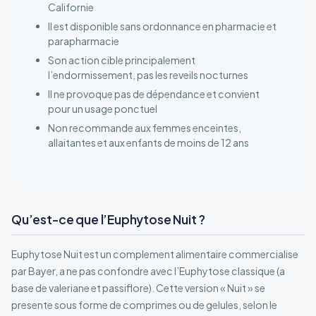
Californie
Il est disponible sans ordonnance en pharmacie et
parapharmacie
Son action cible principalement
l’endormissement, pas les reveils nocturnes
Il ne provoque pas de dépendance et convient
pour un usage ponctuel
Non recommande aux femmes enceintes,
allaitantes et aux enfants de moins de 12 ans
Qu’est-ce que l’Euphytose Nuit ?
Euphytose Nuit est un complement alimentaire commercialise
par Bayer, a ne pas confondre avec l’Euphytose classique (a
base de valeriane et passiflore). Cette version « Nuit » se
presente sous forme de comprimes ou de gelules, selon le