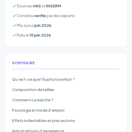
Sources
HAS
et
INSERM
Contenu
verifie
par des experts
Mis a jour
juin 2026
Relu le
15 juin 2026
SOMMAIRE
Qu’est-ce que l’Euphytose Nuit ?
Composition detaillee
Comment ca marche ?
Posologie et mode d’emploi
Effets indesirables et precautions
Avis et retours d’experience