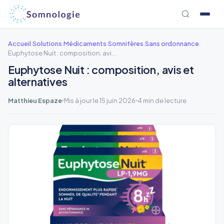
Aller
au
contenu
Accueil
Solutions
Médicaments
Somnifères
Sans ordonnance
›
›
›
›
›
Euphytose Nuit : composition, avis et alternatives
Euphytose Nuit : composition, avis et
alternatives
Matthieu Espaze
Mis à jour le 15 juin 2026
4 min de lecture