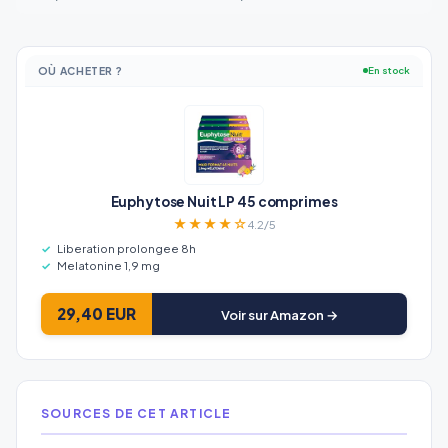
OÙ ACHETER ?
En stock
Euphytose Nuit LP 45 comprimes
★★★★☆
4.2/5
Liberation prolongee 8h
Melatonine 1,9 mg
29,40 EUR
Voir sur Amazon →
SOURCES DE CET ARTICLE