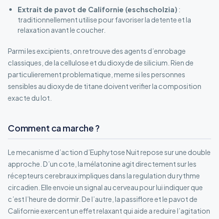
Extrait de pavot de Californie (eschscholzia)
:
traditionnellement utilise pour favoriser la detente et la
relaxation avant le coucher.
Parmi les excipients, on retrouve des agents d’enrobage
classiques, de la cellulose et du dioxyde de silicium. Rien de
particulierement problematique, meme si les personnes
sensibles au dioxyde de titane doivent verifier la composition
exacte du lot.
Comment ca marche ?
Le mecanisme d’action d’Euphytose Nuit repose sur une double
approche. D’un cote, la mélatonine agit directement sur les
récepteurs cerebraux impliques dans la regulation du rythme
circadien. Elle envoie un signal au cerveau pour lui indiquer que
c’est l’heure de dormir. De l’autre, la passiflore et le pavot de
Californie exercent un effet relaxant qui aide a reduire l’agitation