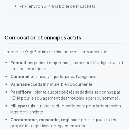
Prix : environ 3-4 € la boite de 17 sachets.
Composition et principes actifs
La recette Yogi Bedtime se distingue par sa complexite :
Fenouil :
ingredient majoritaire, aux propriétés digestives et
antispasmodiques.
Camomille :
anxiolytique leger via l’apigenine.
Valeriane :
sedatif naturel bien documente.
Passiflore :
plante aux propriétés sedatives, reconnue par
l’EMA pour le soulagement des troubles legers du sommeil.
Millepertuis :
utilise traditionnellement pour la depression
legere et l’anxiété.
Cardamome, muscade, reglisse :
pour le gout et des
propriétés digestives complementaires.