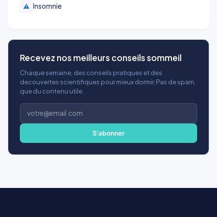
Insomnie
⚠️
Recevez nos meilleurs conseils sommeil
Chaque semaine, des conseils pratiques et des
decouvertes scientifiques pour mieux dormir. Pas de spam,
que du contenu utile.
Adresse
e-
mail
S'abonner