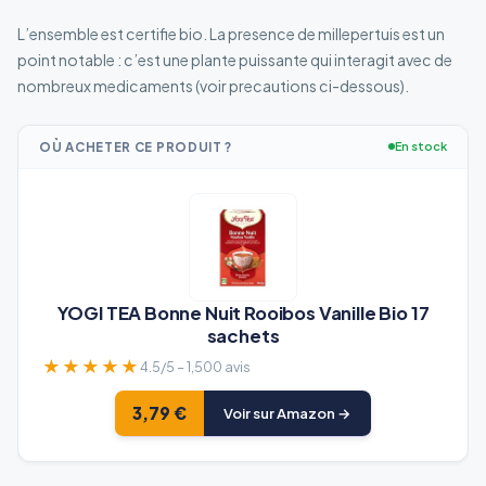
L’ensemble est certifie bio. La presence de millepertuis est un
point notable : c’est une plante puissante qui interagit avec de
nombreux medicaments (voir precautions ci-dessous).
OÙ ACHETER CE PRODUIT ?
En stock
YOGI TEA Bonne Nuit Rooibos Vanille Bio 17
sachets
★★★★★
4.5/5 – 1,500 avis
3,79 €
Voir sur Amazon →