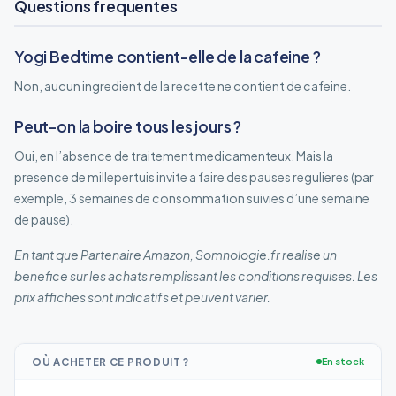
Questions frequentes
Yogi Bedtime contient-elle de la cafeine ?
Non, aucun ingredient de la recette ne contient de cafeine.
Peut-on la boire tous les jours ?
Oui, en l’absence de traitement medicamenteux. Mais la
presence de millepertuis invite a faire des pauses regulieres (par
exemple, 3 semaines de consommation suivies d’une semaine
de pause).
En tant que Partenaire Amazon, Somnologie.fr realise un
benefice sur les achats remplissant les conditions requises. Les
prix affiches sont indicatifs et peuvent varier.
OÙ ACHETER CE PRODUIT ?
En stock