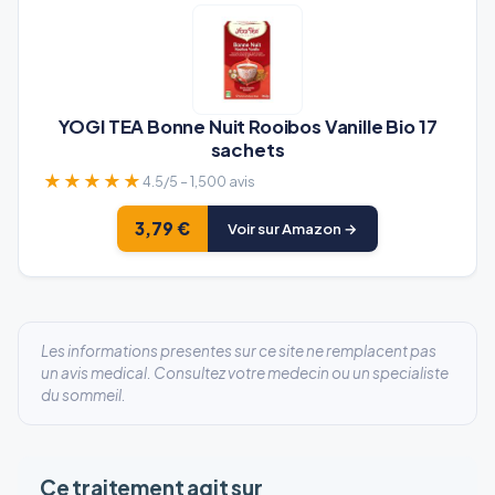
YOGI TEA Bonne Nuit Rooibos Vanille Bio 17
sachets
★★★★★
4.5/5 – 1,500 avis
3,79 €
Voir sur Amazon →
Les informations presentes sur ce site ne remplacent pas
un avis medical. Consultez votre medecin ou un specialiste
du sommeil.
Ce traitement agit sur