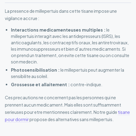
La presence de millepertuis dans cette tisane impose une
vigilance accrue :
Interactions medicamenteuses multiples :
le
millepertuis interagit avec les antidepresseurs (ISRS), les
anticoagulants, les contraceptifs oraux, les antiretroviraux,
les immunosuppresseurs et bien d’autres medicaments. Si
on prend un traitement, on evite cette tisane ou on consulte
son medecin.
Photosensibilisation :
le millepertuis peut augmenter la
sensibilite au soleil.
Grossesse et allaitement :
contre-indique.
Ces precautions ne concernent pas les personnes qui ne
prennent aucun medicament. Mais elles sont suffisamment
serieuses pour etre mentionnees clairement. Notre guide
tisane
pour dormir
propose des alternatives sans millepertuis.