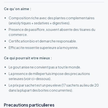
Ce qu’on aime :
Composition riche avec des plantes complementaires
(anxiolytiques + sedatives + digestives).
Presence de passiflore, souvent absente des tisanes du
commerce.
Certification bio et demarche responsable.
Efficacite ressentie superieure a la moyenne.
Ce qui pourrait etre mieux :
Le gout anise ne convient pas a tout le monde.
La presence de millepertuis impose des precautions
serieuses (voir ci-dessous).
Le prix par sachet est un peu eleve (17 sachets au lieu de 20
dans la plupart des boites concurrentes).
Precautions particulieres