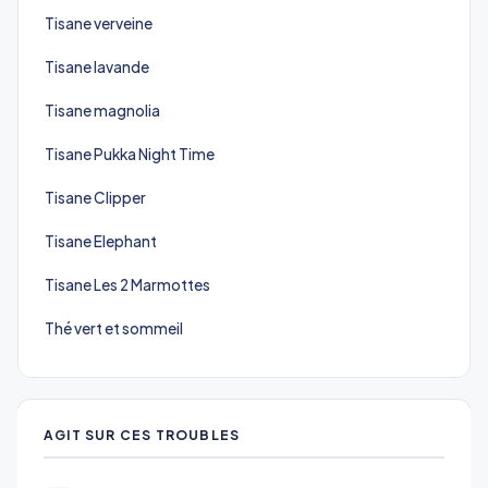
Tisane verveine
Tisane lavande
Tisane magnolia
Tisane Pukka Night Time
Tisane Clipper
Tisane Elephant
Tisane Les 2 Marmottes
Thé vert et sommeil
AGIT SUR CES TROUBLES