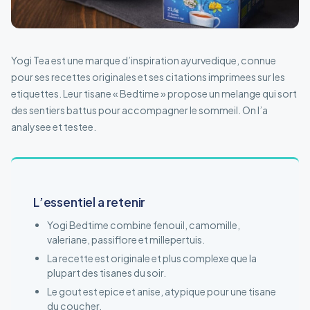
Yogi Tea est une marque d’inspiration ayurvedique, connue
pour ses recettes originales et ses citations imprimees sur les
etiquettes. Leur tisane « Bedtime » propose un melange qui sort
des sentiers battus pour accompagner le sommeil. On l’a
analysee et testee.
L’essentiel a retenir
Yogi Bedtime combine fenouil, camomille,
valeriane, passiflore et millepertuis.
La recette est originale et plus complexe que la
plupart des tisanes du soir.
Le gout est epice et anise, atypique pour une tisane
du coucher.