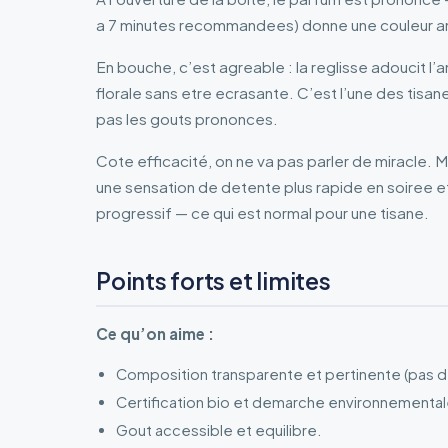
a 7 minutes recommandees) donne une couleur am
En bouche, c’est agreable : la reglisse adoucit l
florale sans etre ecrasante. C’est l’une des tisan
pas les gouts prononces.
Cote efficacité, on ne va pas parler de miracle. Ma
une sensation de detente plus rapide en soiree et
progressif — ce qui est normal pour une tisane.
Points forts et limites
Ce qu’on aime :
Composition transparente et pertinente (pas d
Certification bio et demarche environnementa
Gout accessible et equilibre.