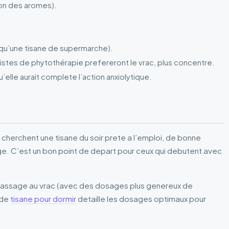
ion des aromes).
r qu’une tisane de supermarche).
stes de phytothérapie prefereront le vrac, plus concentre.
’elle aurait complete l’action anxiolytique.
cherchent une tisane du soir prete a l’emploi, de bonne
ge. C’est un bon point de depart pour ceux qui debutent avec
e passage au vrac (avec des dosages plus genereux de
ide
tisane pour dormir
detaille les dosages optimaux pour