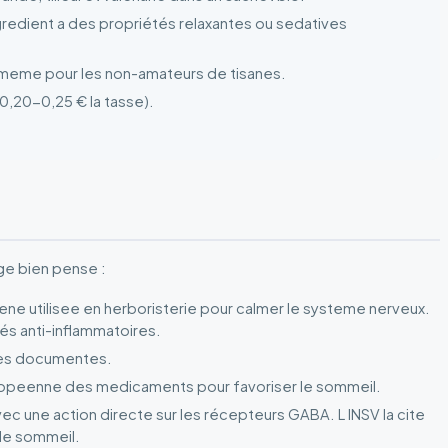
gredient a des propriétés relaxantes ou sedatives
le meme pour les non-amateurs de tisanes.
(0,20-0,25 € la tasse).
ge bien pense :
ne utilisee en herboristerie pour calmer le systeme nerveux.
és anti-inflammatoires.
iques documentes.
ropeenne des medicaments pour favoriser le sommeil.
vec une action directe sur les récepteurs GABA. L INSV la cite
le sommeil.