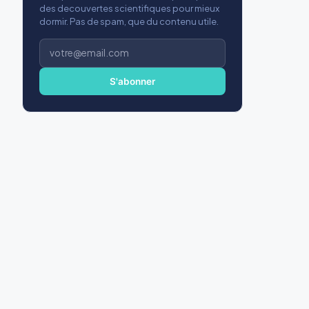
des decouvertes scientifiques pour mieux
dormir. Pas de spam, que du contenu utile.
Adresse
e-
mail
S'abonner