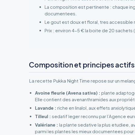
La composition est pertinente : chaque in
documentees.
Le gout est doux et floral, tres accessib
Prix : environ 4-5 € la boite de 20 sachets 
Composition et principes actifs
La recette Pukka Night Time repose sur un melan
Avoine fleurie (Avena sativa) :
plante adaptoge
Elle contient des avenanthramides aux propriét
Lavande :
riche en linalol, aux effets anxiolyt
Tilleul :
sedatif leger reconnu par l’Agence eu
Valériane :
la plante sedative la plus etudiee, a
parmi les plantes les mieux documentees pour 