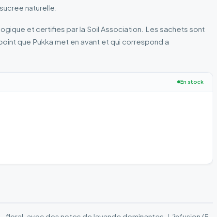
sucree naturelle.
ologique et certifies par la Soil Association. Les sachets sont
 point que Pukka met en avant et qui correspond a
En stock
 — floral, avec des notes de lavande dominantes. L’infusion (5