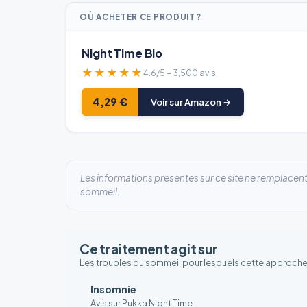
OÙ ACHETER CE PRODUIT ?
Night Time Bio
★★★★★
4.6/5 – 3,500 avis
4,29 €
Voir sur Amazon →
Les informations presentes sur ce site ne remplacent
sommeil.
Ce traitement agit sur
Les troubles du sommeil pour lesquels cette approc
Insomnie
Avis sur Pukka Night Time