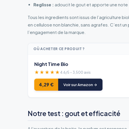
Reglisse :
adoucit le gout et apporte une note 
Tous les ingredients sont issus de l’agriculture bi
en cellulose non blanchie, sans agrafes. C’est un
l’engagement de la marque.
OÙ ACHETER CE PRODUIT ?
Night Time Bio
★★★★★
4.6/5 – 3,500 avis
4,29 €
Voir sur Amazon →
Notre test : gout et efficacité
A l’ouverture de la boite, le parfum est prononce