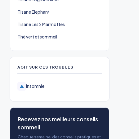
Tisane Elephant
Tisane Les 2 Marmottes
Thé vert et sommeil
AGIT SUR CES TROUBLES
Insomnie
⚠️
Recevez nos meilleurs conseils
sommeil
Chaque semaine, des conseils pratiques et