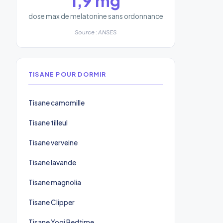
1,9 mg
dose max de melatonine sans ordonnance
Source : ANSES
TISANE POUR DORMIR
Tisane camomille
Tisane tilleul
Tisane verveine
Tisane lavande
Tisane magnolia
Tisane Clipper
Tisane Yogi Bedtime