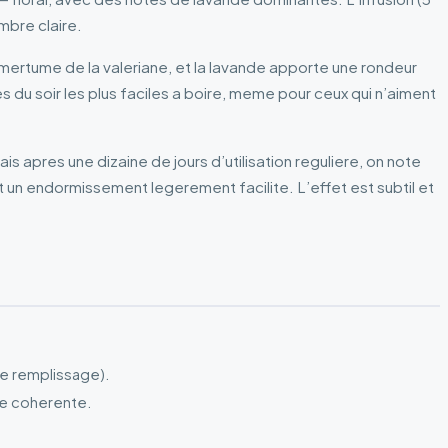
bre claire.
’amertume de la valeriane, et la lavande apporte une rondeur
es du soir les plus faciles a boire, meme pour ceux qui n’aiment
is apres une dizaine de jours d’utilisation reguliere, on note
 un endormissement legerement facilite. L’effet est subtil et
e remplissage).
le coherente.