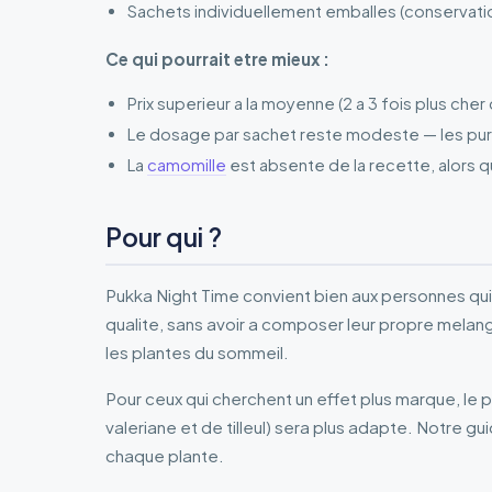
Sachets individuellement emballes (conservat
Ce qui pourrait etre mieux :
Prix superieur a la moyenne (2 a 3 fois plus che
Le dosage par sachet reste modeste — les puri
La
camomille
est absente de la recette, alors qu
Pour qui ?
Pukka Night Time convient bien aux personnes qui 
qualite, sans avoir a composer leur propre melan
les plantes du sommeil.
Pour ceux qui cherchent un effet plus marque, l
valeriane et de tilleul) sera plus adapte. Notre gu
chaque plante.