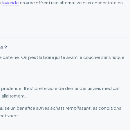
es
lavande
en vrac offrent une alternative plus concentree en
e ?
 cafeine. On peut la boire juste avant le coucher sans risque
la prudence. Il est preferable de demander un avis medical
’allaitement.
lise un benefice sur les achats remplissant les conditions
ent varier.