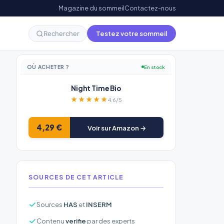
Magazine du sommeil
Contactez-nous
Testez votre sommeil
Rechercher
OÙ ACHETER ?
En stock
Night Time Bio
★★★★★
4.6/5
4,29 €
Voir sur Amazon →
SOURCES DE CET ARTICLE
Sources
HAS
et
INSERM
Contenu
verifie
par des experts