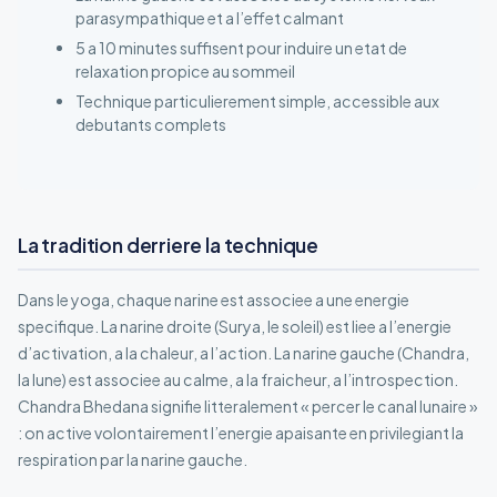
parasympathique et a l’effet calmant
5 a 10 minutes suffisent pour induire un etat de
relaxation propice au sommeil
Technique particulierement simple, accessible aux
debutants complets
La tradition derriere la technique
Dans le yoga, chaque narine est associee a une energie
specifique. La narine droite (Surya, le soleil) est liee a l’energie
d’activation, a la chaleur, a l’action. La narine gauche (Chandra,
la lune) est associee au calme, a la fraicheur, a l’introspection.
Chandra Bhedana signifie litteralement « percer le canal lunaire »
: on active volontairement l’energie apaisante en privilegiant la
respiration par la narine gauche.