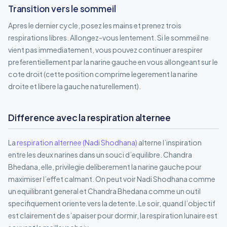
Transition vers le sommeil
Apres le dernier cycle, posez les mains et prenez trois
respirations libres. Allongez-vous lentement. Si le sommeil ne
vient pas immediatement, vous pouvez continuer a respirer
preferentiellement par la narine gauche en vous allongeant sur le
cote droit (cette position comprime legerement la narine
droite et libere la gauche naturellement).
Difference avec la respiration alternee
La
respiration alternee (Nadi Shodhana)
alterne l’inspiration
entre les deux narines dans un souci d’equilibre. Chandra
Bhedana, elle, privilegie deliberement la narine gauche pour
maximiser l’effet calmant. On peut voir Nadi Shodhana comme
un equilibrant general et Chandra Bhedana comme un outil
specifiquement oriente vers la detente. Le soir, quand l’objectif
est clairement de s’apaiser pour dormir, la respiration lunaire est