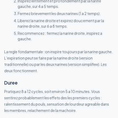
Inspirez lentement et profondement par la narine
gauche, sur 4 a 5 temps.
Fermez brievement les deux narines (1 a 2 temps).
Liberez la narine droite et expirez doucement par la
narine droite, sur 6 a 8 temps.
Recommencez : fermez la narine droite, inspirez a
gauche.
La regle fondamentale : on inspire toujours par la narine gauche.
L’expiration peut se faire par la narine droite (version
traditionnelle) ou par les deux narines (version simplifiee). Les
deux fonctionnent.
Duree
Pratiquez 8 a 12 cycles, soit environ 5 a 10 minutes. Vous
sentirez probablement les effets des les premiers cycles :
ralentissement du pouls, sensation de lourdeur agreable dans
les membres, relachement de la machoire.