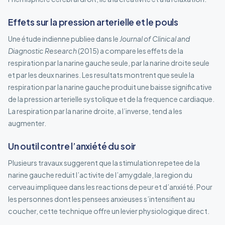
Effets sur la pression arterielle et le pouls
Une étude indienne publiee dans le
Journal of Clinical and
Diagnostic Research
(2015) a compare les effets de la
respiration par la narine gauche seule, par la narine droite seule
et par les deux narines. Les resultats montrent que seule la
respiration par la narine gauche produit une baisse significative
de la pression arterielle systolique et de la frequence cardiaque.
La respiration par la narine droite, a l’inverse, tend a les
augmenter.
Un outil contre l’anxiété du soir
Plusieurs travaux suggerent que la stimulation repetee de la
narine gauche reduit l’activite de l’amygdale, la region du
cerveau impliquee dans les reactions de peur et d’anxiété. Pour
les personnes dont les pensees anxieuses s’intensifient au
coucher, cette technique offre un levier physiologique direct.