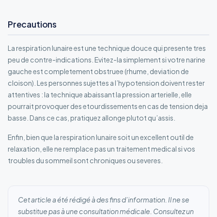
Precautions
La respiration lunaire est une technique douce qui presente tres
peu de contre-indications. Evitez-la simplement si votre narine
gauche est completement obstruee (rhume, deviation de
cloison). Les personnes sujettes a l’hypotension doivent rester
attentives : la technique abaissant la pression arterielle, elle
pourrait provoquer des etourdissements en cas de tension deja
basse. Dans ce cas, pratiquez allonge plutot qu’assis.
Enfin, bien que la respiration lunaire soit un excellent outil de
relaxation, elle ne remplace pas un traitement medical si vos
troubles du sommeil sont chroniques ou severes.
Cet article a été rédigé à des fins d’information. Il ne se
substitue pas à une consultation médicale. Consultez un