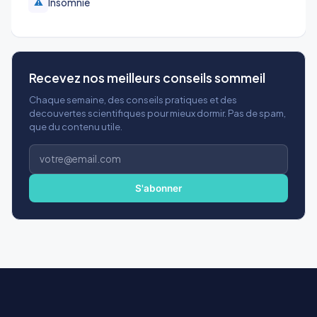
Insomnie
⚠️
Recevez nos meilleurs conseils sommeil
Chaque semaine, des conseils pratiques et des
decouvertes scientifiques pour mieux dormir. Pas de spam,
que du contenu utile.
Adresse
e-
mail
S'abonner