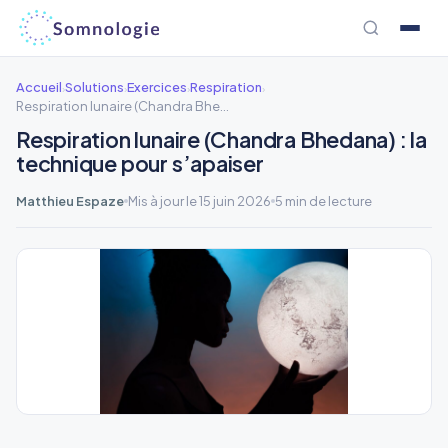
Aller
au
contenu
Accueil
Solutions
Exercices
Respiration
›
›
›
›
Respiration lunaire (Chandra Bhedana)
Respiration lunaire (Chandra Bhedana) : la
technique pour s’apaiser
Matthieu Espaze
Mis à jour le 15 juin 2026
5 min de lecture