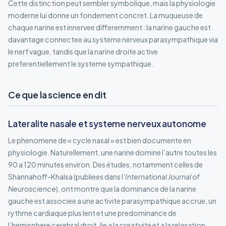
Cette distinction peut sembler symbolique, mais la physiologie
moderne lui donne un fondement concret. La muqueuse de
chaque narine est innervee differemment : la narine gauche est
davantage connectee au systeme nerveux parasympathique via
le nerf vague, tandis que la narine droite active
preferentiellement le systeme sympathique.
Ce que la science en dit
Lateralite nasale et systeme nerveux autonome
Le phenomene de « cycle nasal » est bien documente en
physiologie. Naturellement, une narine domine l’autre toutes les
90 a 120 minutes environ. Des études, notamment celles de
Shannahoff-Khalsa (publiees dans l’
International Journal of
Neuroscience
), ont montre que la dominance de la narine
gauche est associee a une activite parasympathique accrue, un
rythme cardiaque plus lent et une predominance de
l’hemisphere cerebral droit, lie a la creativite et a la relaxation.