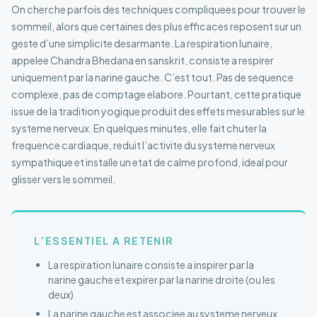
On cherche parfois des techniques compliquees pour trouver le
sommeil, alors que certaines des plus efficaces reposent sur un
geste d’une simplicite desarmante. La respiration lunaire,
appelee Chandra Bhedana en sanskrit, consiste a respirer
uniquement par la narine gauche. C’est tout. Pas de sequence
complexe, pas de comptage elabore. Pourtant, cette pratique
issue de la tradition yogique produit des effets mesurables sur le
systeme nerveux. En quelques minutes, elle fait chuter la
frequence cardiaque, reduit l’activite du systeme nerveux
sympathique et installe un etat de calme profond, ideal pour
glisser vers le sommeil.
L’ESSENTIEL A RETENIR
La respiration lunaire consiste a inspirer par la
narine gauche et expirer par la narine droite (ou les
deux)
La narine gauche est associee au systeme nerveux