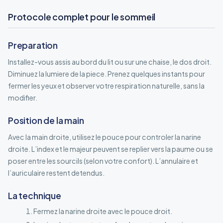
Protocole complet pour le sommeil
Preparation
Installez-vous assis au bord du lit ou sur une chaise, le dos droit.
Diminuez la lumiere de la piece. Prenez quelques instants pour
fermer les yeux et observer votre respiration naturelle, sans la
modifier.
Position de la main
Avec la main droite, utilisez le pouce pour controler la narine
droite. L’index et le majeur peuvent se replier vers la paume ou se
poser entre les sourcils (selon votre confort). L’annulaire et
l’auriculaire restent detendus.
La technique
Fermez la narine droite avec le pouce droit.