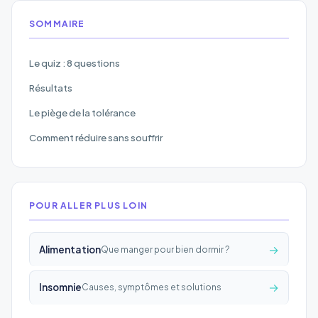
SOMMAIRE
Le quiz : 8 questions
Résultats
Le piège de la tolérance
Comment réduire sans souffrir
POUR ALLER PLUS LOIN
→
Alimentation
Que manger pour bien dormir ?
→
Insomnie
Causes, symptômes et solutions