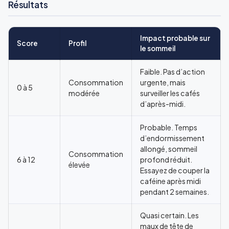
Résultats
Impact probable sur
Score
Profil
le sommeil
Faible. Pas d’action
Consommation
urgente, mais
0 à 5
modérée
surveiller les cafés
d’après-midi.
Probable. Temps
d’endormissement
allongé, sommeil
Consommation
6 à 12
profond réduit.
élevée
Essayez de couper la
caféine après midi
pendant 2 semaines.
Quasi certain. Les
maux de tête de