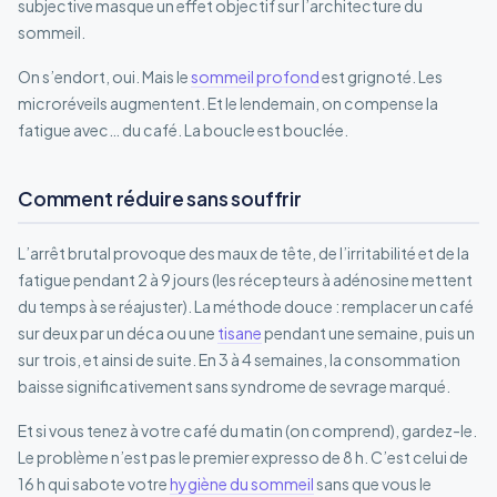
subjective masque un effet objectif sur l’architecture du
sommeil.
On s’endort, oui. Mais le
sommeil profond
est grignoté. Les
microréveils augmentent. Et le lendemain, on compense la
fatigue avec… du café. La boucle est bouclée.
Comment réduire sans souffrir
L’arrêt brutal provoque des maux de tête, de l’irritabilité et de la
fatigue pendant 2 à 9 jours (les récepteurs à adénosine mettent
du temps à se réajuster). La méthode douce : remplacer un café
sur deux par un déca ou une
tisane
pendant une semaine, puis un
sur trois, et ainsi de suite. En 3 à 4 semaines, la consommation
baisse significativement sans syndrome de sevrage marqué.
Et si vous tenez à votre café du matin (on comprend), gardez-le.
Le problème n’est pas le premier expresso de 8 h. C’est celui de
16 h qui sabote votre
hygiène du sommeil
sans que vous le