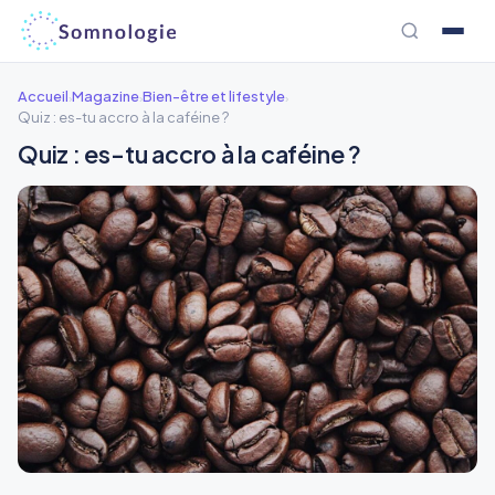
Aller
au
contenu
Accueil
Magazine
Bien-être et lifestyle
›
›
›
Quiz : es-tu accro à la caféine ?
Quiz : es-tu accro à la caféine ?