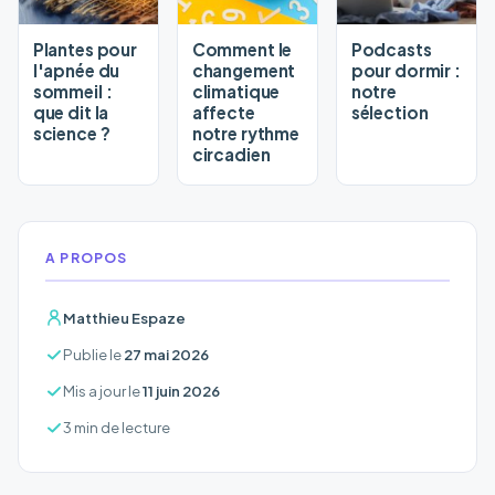
Plantes pour
Comment le
Podcasts
l'apnée du
changement
pour dormir :
sommeil :
climatique
notre
que dit la
affecte
sélection
science ?
notre rythme
circadien
A PROPOS
Matthieu Espaze
Publie le
27 mai 2026
Mis a jour le
11 juin 2026
3 min de lecture