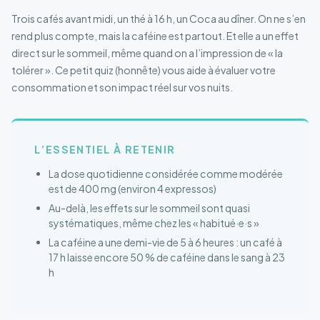
Trois cafés avant midi, un thé à 16 h, un Coca au dîner. On ne s’en
rend plus compte, mais la caféine est partout. Et elle a un effet
direct sur le sommeil, même quand on a l’impression de « la
tolérer ». Ce petit quiz (honnête) vous aide à évaluer votre
consommation et son impact réel sur vos nuits.
L’ESSENTIEL À RETENIR
La dose quotidienne considérée comme modérée
est de 400 mg (environ 4 expressos)
Au-delà, les effets sur le sommeil sont quasi
systématiques, même chez les « habitué·e·s »
La caféine a une demi-vie de 5 à 6 heures : un café à
17 h laisse encore 50 % de caféine dans le sang à 23
h