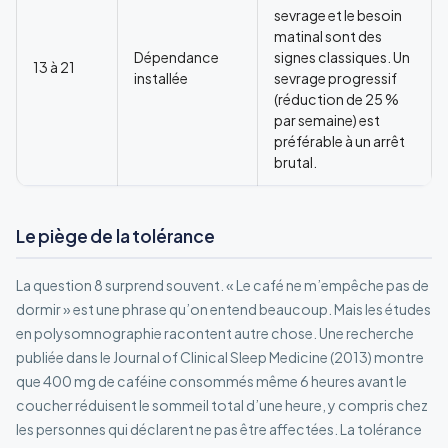
sevrage et le besoin
matinal sont des
Dépendance
signes classiques. Un
13 à 21
installée
sevrage progressif
(réduction de 25 %
par semaine) est
préférable à un arrêt
brutal.
Le piège de la tolérance
La question 8 surprend souvent. « Le café ne m’empêche pas de
dormir » est une phrase qu’on entend beaucoup. Mais les études
en polysomnographie racontent autre chose. Une recherche
publiée dans le Journal of Clinical Sleep Medicine (2013) montre
que 400 mg de caféine consommés même 6 heures avant le
coucher réduisent le sommeil total d’une heure, y compris chez
les personnes qui déclarent ne pas être affectées. La tolérance