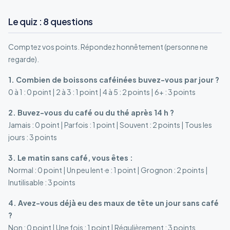
Le quiz : 8 questions
Comptez vos points. Répondez honnêtement (personne ne
regarde).
1. Combien de boissons caféinées buvez-vous par jour ?
0 à 1 : 0 point | 2 à 3 : 1 point | 4 à 5 : 2 points | 6+ : 3 points
2. Buvez-vous du café ou du thé après 14 h ?
Jamais : 0 point | Parfois : 1 point | Souvent : 2 points | Tous les
jours : 3 points
3. Le matin sans café, vous êtes :
Normal : 0 point | Un peu lent·e : 1 point | Grognon : 2 points |
Inutilisable : 3 points
4. Avez-vous déjà eu des maux de tête un jour sans café
?
Non : 0 point | Une fois : 1 point | Régulièrement : 3 points