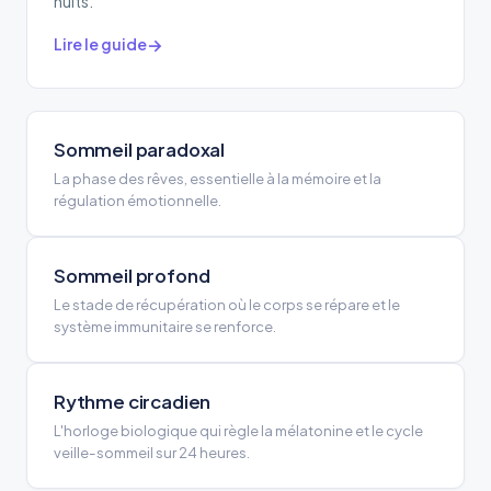
nuits.
Lire le guide
Sommeil paradoxal
La phase des rêves, essentielle à la mémoire et la
régulation émotionnelle.
Sommeil profond
Le stade de récupération où le corps se répare et le
système immunitaire se renforce.
Rythme circadien
L'horloge biologique qui règle la mélatonine et le cycle
veille-sommeil sur 24 heures.