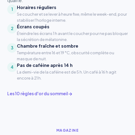
qualité.
Horaires réguliers
1
Se coucher et se lever à heure fixe, même le week-end, pour
stabiliser l'horloge interne.
Écrans coupés
2
Éteindre les écrans 1 h avant le coucher pour ne pas bloquer
la sécrétion de mélatonine.
Chambre fraîche et sombre
3
Température entre 16 et 19 °C, obscurité complète ou
masque de nuit.
Pas de caféine après 14 h
4
La demi-vie de la caféine est de 5 h. Un café à 16 h agit
encore à 21 h.
Les 10 règles d'or du sommeil
MAGAZINE