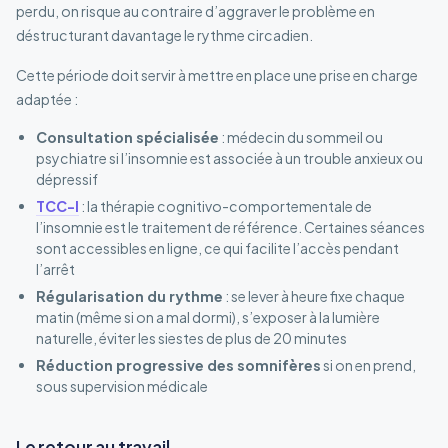
perdu, on risque au contraire d’aggraver le problème en
déstructurant davantage le rythme circadien.
Cette période doit servir à mettre en place une prise en charge
adaptée :
Consultation spécialisée
: médecin du sommeil ou
psychiatre si l’insomnie est associée à un trouble anxieux ou
dépressif
TCC-I
: la thérapie cognitivo-comportementale de
l’insomnie est le traitement de référence. Certaines séances
sont accessibles en ligne, ce qui facilite l’accès pendant
l’arrêt
Régularisation du rythme
: se lever à heure fixe chaque
matin (même si on a mal dormi), s’exposer à la lumière
naturelle, éviter les siestes de plus de 20 minutes
Réduction progressive des somnifères
si on en prend,
sous supervision médicale
Le retour au travail