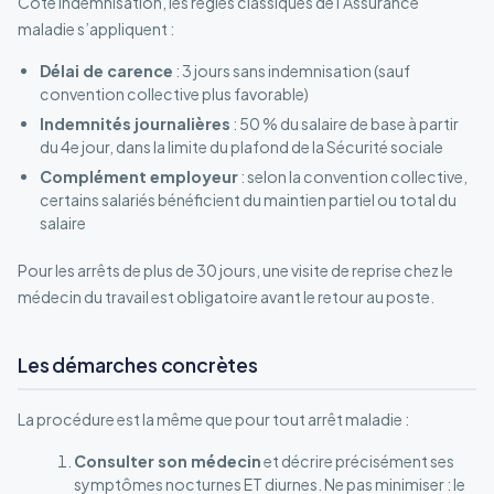
Côté indemnisation, les règles classiques de l’Assurance
maladie s’appliquent :
Délai de carence
: 3 jours sans indemnisation (sauf
convention collective plus favorable)
Indemnités journalières
: 50 % du salaire de base à partir
du 4e jour, dans la limite du plafond de la Sécurité sociale
Complément employeur
: selon la convention collective,
certains salariés bénéficient du maintien partiel ou total du
salaire
Pour les arrêts de plus de 30 jours, une visite de reprise chez le
médecin du travail est obligatoire avant le retour au poste.
Les démarches concrètes
La procédure est la même que pour tout arrêt maladie :
Consulter son médecin
et décrire précisément ses
symptômes nocturnes ET diurnes. Ne pas minimiser : le