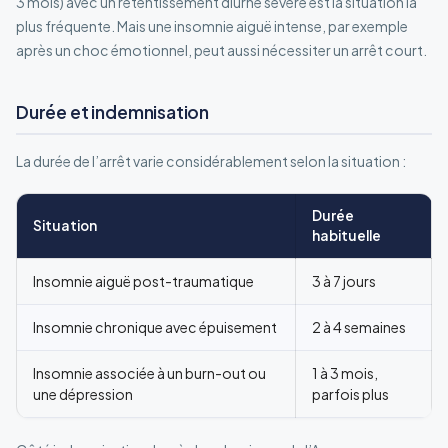
3 mois) avec un retentissement diurne sévère est la situation la
plus fréquente. Mais une insomnie aiguë intense, par exemple
après un choc émotionnel, peut aussi nécessiter un arrêt court.
Durée et indemnisation
La durée de l’arrêt varie considérablement selon la situation :
Durée
Situation
habituelle
Insomnie aiguë post-traumatique
3 à 7 jours
Insomnie chronique avec épuisement
2 à 4 semaines
Insomnie associée à un burn-out ou
1 à 3 mois,
une dépression
parfois plus