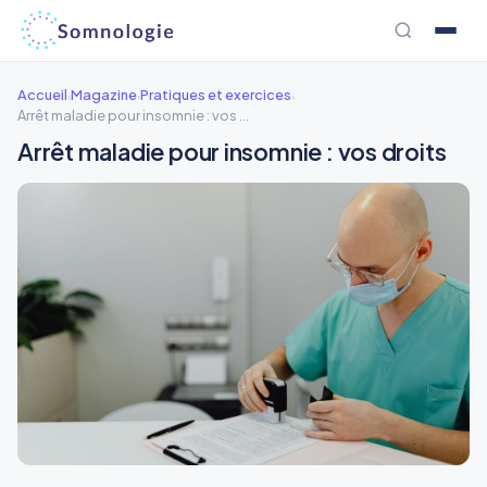
Aller
au
contenu
Accueil
Magazine
Pratiques et exercices
›
›
›
Arrêt maladie pour insomnie : vos droits
Arrêt maladie pour insomnie : vos droits