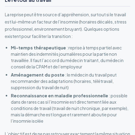
La reprise peut être source d’appréhension, surtout si le travail
est lui-même un facteur de l’insomnie (horaires décalés, stress
professionnel, environnement bruyant). Quelques options
existent pour faciliter la transition :
Mi-temps thérapeutique
: reprise à temps partiel avec
maintien des indemnités journalières pour la partie non
travaillée. Il faut l’accord du médecin traitant, du médecin
conseil de la CPAM et de l’employeur
Aménagement du poste
: le médecin du travail peut
recommander des adaptations (horaires, télétravail,
suppression du travail de nuit)
Reconnaissance en maladie professionnelle
: possible
dans de rares cas si l’insomnie est directement liée aux
conditions de travail (travail de nuit chronique, par exemple),
mais la démarche est longue et rarement aboutie pour
l’insomnie isolée
L’objectif est de ne pas retrouver exactement la même situation