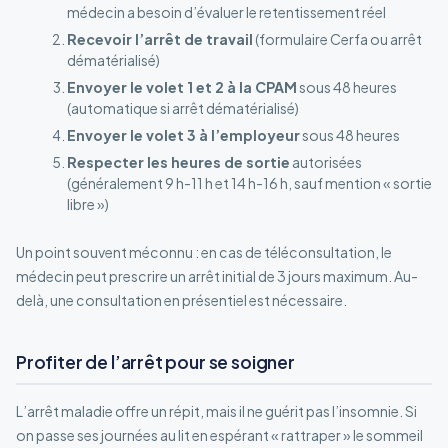
médecin a besoin d’évaluer le retentissement réel
Recevoir l’arrêt de travail
(formulaire Cerfa ou arrêt
dématérialisé)
Envoyer le volet 1 et 2 à la CPAM
sous 48 heures
(automatique si arrêt dématérialisé)
Envoyer le volet 3 à l’employeur
sous 48 heures
Respecter les heures de sortie
autorisées
(généralement 9 h-11 h et 14 h-16 h, sauf mention « sortie
libre »)
Un point souvent méconnu : en cas de téléconsultation, le
médecin peut prescrire un arrêt initial de 3 jours maximum. Au-
delà, une consultation en présentiel est nécessaire.
Profiter de l’arrêt pour se soigner
L’arrêt maladie offre un répit, mais il ne guérit pas l’insomnie. Si
on passe ses journées au lit en espérant « rattraper » le sommeil