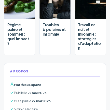
Régime
Troubles
Travail de
paléo et
bipolaires et
nuit et
sommeil :
insomnie
insomnie :
quel impact
stratégies
?
d'adaptatio
n
A PROPOS
Matthieu Espaze
Publie le
27 mai 2026
Mis a jour le
27 mai 2026
5 min de lecture