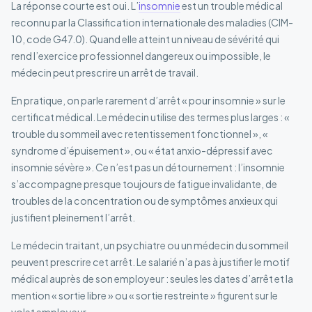
La réponse courte est oui. L’
insomnie
est un trouble médical
reconnu par la Classification internationale des maladies (CIM-
10, code G47.0). Quand elle atteint un niveau de sévérité qui
rend l’exercice professionnel dangereux ou impossible, le
médecin peut prescrire un arrêt de travail.
En pratique, on parle rarement d’arrêt « pour insomnie » sur le
certificat médical. Le médecin utilise des termes plus larges : «
trouble du sommeil avec retentissement fonctionnel », «
syndrome d’épuisement », ou « état anxio-dépressif avec
insomnie sévère ». Ce n’est pas un détournement : l’insomnie
s’accompagne presque toujours de fatigue invalidante, de
troubles de la concentration ou de symptômes anxieux qui
justifient pleinement l’arrêt.
Le médecin traitant, un psychiatre ou un médecin du sommeil
peuvent prescrire cet arrêt. Le salarié n’a pas à justifier le motif
médical auprès de son employeur : seules les dates d’arrêt et la
mention « sortie libre » ou « sortie restreinte » figurent sur le
volet employeur.