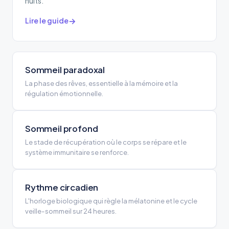
nuits.
Lire le guide
Sommeil paradoxal
La phase des rêves, essentielle à la mémoire et la
régulation émotionnelle.
Sommeil profond
Le stade de récupération où le corps se répare et le
système immunitaire se renforce.
Rythme circadien
L'horloge biologique qui règle la mélatonine et le cycle
veille-sommeil sur 24 heures.