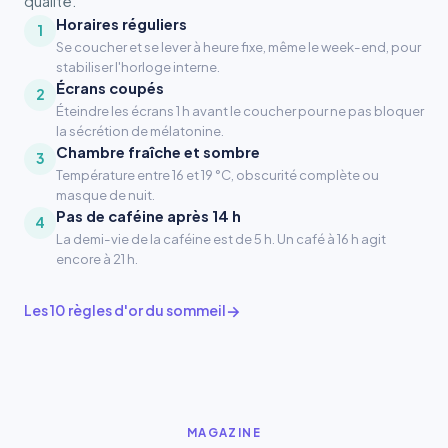
qualité.
Horaires réguliers
1
Se coucher et se lever à heure fixe, même le week-end, pour
stabiliser l'horloge interne.
Écrans coupés
2
Éteindre les écrans 1 h avant le coucher pour ne pas bloquer
la sécrétion de mélatonine.
Chambre fraîche et sombre
3
Température entre 16 et 19 °C, obscurité complète ou
masque de nuit.
Pas de caféine après 14 h
4
La demi-vie de la caféine est de 5 h. Un café à 16 h agit
encore à 21 h.
Les 10 règles d'or du sommeil
MAGAZINE